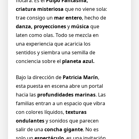
flotara. Es el
Pulpo Fantasma,
criatura misteriosa
que no viene sola:
trae consigo un
mar entero
, hecho de
danza, proyecciones
y
música
que
laten como olas. Todo se mezcla en
una experiencia que acaricia los
sentidos y siembra una semilla de
conciencia sobre el
planeta azul.
Bajo la dirección de
Patricia Marín
,
esta puesta en escena abre un portal
hacia las
profundidades marinas
. Las
familias entran a un espacio que vibra
con colores líquidos,
texturas
ondulantes
y sonidos que parecen
salir de una
concha gigante
. No es
solo un
espectáculo
, es una invitación