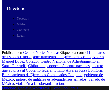
Directorio
Nosotros
Misión
Contacto
Legal
Publicada en
Centro
,
Norte
,
Noticias
Etiquetada como
11 militares
de Estados Unidos
,
adiestramiento del Ejército mexicano
,
Andrés
Manuel López Obrador
,
Centro Nacional de Adiestramiento en
Santa Gertrudis
,
Chihuahua
,
cooperación entre naciones
,
decreto
que autoriza al Gobierno federal
,
Emilio Álvarez Icaza Longoria
,
Entrenamiento de Ejercicios Combinados Conjunto
,
gobierno de
México
,
ingreso de militares estadounidenses armados
,
Senado de
México
,
violación a la soberanía nacional
Funciona gracias a WordPress
|
Tema PopularFX