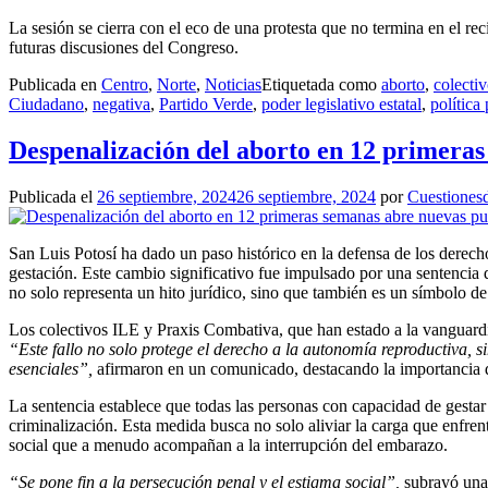
La sesión se cierra con el eco de una protesta que no termina en el reci
futuras discusiones del Congreso.
Publicada en
Centro
,
Norte
,
Noticias
Etiquetada como
aborto
,
colectiv
Ciudadano
,
negativa
,
Partido Verde
,
poder legislativo estatal
,
política
Despenalización del aborto en 12 primeras
Publicada el
26 septiembre, 2024
26 septiembre, 2024
por
Cuestionesd
San Luis Potosí ha dado un paso histórico en la defensa de los derech
gestación. Este cambio significativo fue impulsado por una sentencia 
no solo representa un hito jurídico, sino que también es un símbolo d
Los colectivos ILE y Praxis Combativa, que han estado a la vanguardia
“Este fallo no solo protege el derecho a la autonomía reproductiva, 
esenciales”,
afirmaron en un comunicado, destacando la importancia de 
La sentencia establece que todas las personas con capacidad de gestar 
criminalización. Esta medida busca no solo aliviar la carga que enfre
social que a menudo acompañan a la interrupción del embarazo.
“Se pone fin a la persecución penal y el estigma social”,
subrayó una 