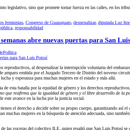
nto legislativo, sino que promete tomar fuerza en las calles, en los tribu
os feministas
,
Congreso de Guanajuato
,
despenalizar
,
diputada Luz Itz
 pública
,
responsabilidad
 semanas abre nuevas puertas para San Luis
ePolítica
os reproductivos, al despenalizar la interrupción voluntaria del embara
de amparo emitida por el Juzgado Tercero de Distrito del noveno circuit
e lucha y esperanza para muchas mujeres en el estado y más allá.
 de esta batalla por la equidad de género y los derechos reproductivos
sino que reafirma que la igualdad de género y el libre desarrollo de la
este avance en la lucha por la justicia social.
tienen el derecho a decidir sobre su propio cuerpo, garantizando así el 
ntan muchas mujeres en la búsqueda de atención adecuada, sino también 
de las voceras del colectivo ILE, quien resaltó que San Luis Potosí se 