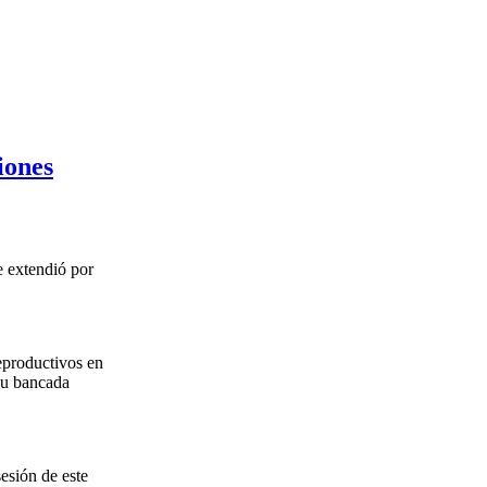
iones
e extendió por
eproductivos en
su bancada
esión de este