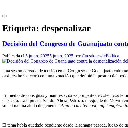
Saltar
al
contenido
Etiqueta:
despenalizar
Decisión del Congreso de Guanajuato contr
Publicada el
5 junio, 2025
5 junio, 2025
por
CuestionesdePolítica
Una sesión cargada de tensión en el Congreso de Guanajuato culminó co
casi tres horas, cerró con una votación que definió la postura del poder
En medio de consignas y manifestaciones por parte de colectivos femi
el estado. La diputada Sandra Alicia Pedroza, integrante de Movimie
solicitará una alerta de género.
“Aquí no acaba nada, aquí empieza t
El tema había quedado pendiente desde la semana pasada, luego de que