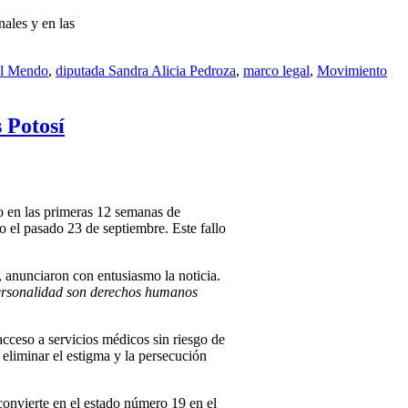
nales y en las
el Mendo
,
diputada Sandra Alicia Pedroza
,
marco legal
,
Movimiento
 Potosí
zo en las primeras 12 semanas de
o el pasado 23 de septiembre. Este fallo
, anunciaron con entusiasmo la noticia.
 personalidad son derechos humanos
acceso a servicios médicos sin riesgo de
eliminar el estigma y la persecución
convierte en el estado número 19 en el