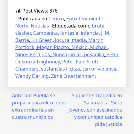
Post Views:
376
Publicada en
Centro
,
Entretenimiento
,
Norte
,
Noticias
Etiquetada como
brutal
slasher
,
Campanita
,
fantasía
,
infancia
,
J. M.
Barrie
,
Kit Green
,
locura
,
magia
,
Martin
Portlock
,
Megan Placito
,
México
,
Michael
,
Niños Perdidos
,
Nunca Jamás
,
pesadilla
,
Peter
DeSouza-Feighoney
,
Peter Pan
,
Scott
Chambers
,
sustancias ilícitas
,
terror
,
violencia
,
Wendy Darling
,
Zima Entertainment
Anterior:
Puebla se
Siguiente:
Tragedia en
prepara para elecciones
Salamanca: Siete
extraordinarias en
Jóvenes son asesinados
cuatro municipios
y comunidad católica
pide justicia