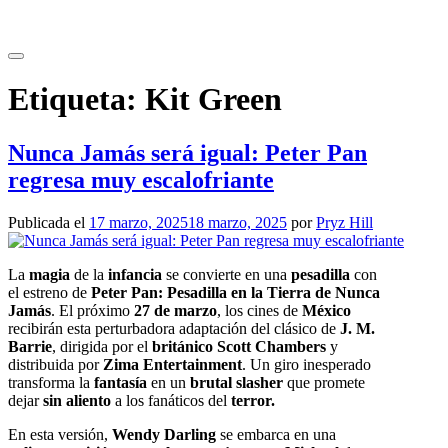
Saltar
al
contenido
Etiqueta:
Kit Green
Nunca Jamás será igual: Peter Pan
regresa muy escalofriante
Publicada el
17 marzo, 2025
18 marzo, 2025
por
Pryz Hill
La
magia
de la
infancia
se convierte en una
pesadilla
con
el estreno de
Peter Pan: Pesadilla en la Tierra de Nunca
Jamás
. El próximo
27 de marzo
, los cines de
México
recibirán esta perturbadora adaptación del clásico de
J. M.
Barrie
, dirigida por el
británico Scott Chambers
y
distribuida por
Zima Entertainment
. Un giro inesperado
transforma la
fantasía
en un
brutal slasher
que promete
dejar
sin aliento
a los fanáticos del
terror.
En esta versión,
Wendy Darling
se embarca en una