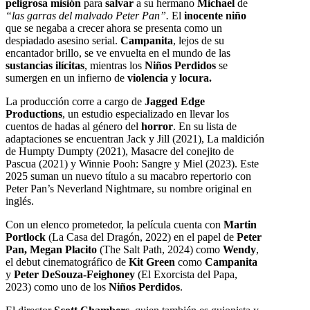
peligrosa misión
para
salvar
a su hermano
Michael
de
“las garras del malvado Peter Pan”.
El
inocente niño
que se negaba a crecer ahora se presenta como un
despiadado asesino serial.
Campanita
, lejos de su
encantador brillo, se ve envuelta en el mundo de las
sustancias ilícitas
, mientras los
Niños Perdidos
se
sumergen en un infierno de
violencia
y
locura.
La producción corre a cargo de
Jagged Edge
Productions
, un estudio especializado en llevar los
cuentos de hadas al género del
horror
. En su lista de
adaptaciones se encuentran Jack y Jill (2021), La maldición
de Humpty Dumpty (2021), Masacre del conejito de
Pascua (2021) y Winnie Pooh: Sangre y Miel (2023). Este
2025 suman un nuevo título a su macabro repertorio con
Peter Pan’s Neverland Nightmare, su nombre original en
inglés.
Con un elenco prometedor, la película cuenta con
Martin
Portlock
(La Casa del Dragón, 2022) en el papel de
Peter
Pan, Megan Placito
(The Salt Path, 2024) como
Wendy
,
el debut cinematográfico de
Kit Green
como
Campanita
y
Peter DeSouza-Feighoney
(El Exorcista del Papa,
2023) como uno de los
Niños Perdidos
.