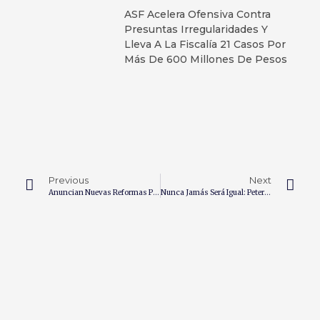
ASF Acelera Ofensiva Contra
Presuntas Irregularidades Y
Lleva A La Fiscalía 21 Casos Por
Más De 600 Millones De Pesos
Previous
Next
Anuncian Nuevas Reformas Para La Búsqueda De Personas Desaparecidas En México
Nunca Jamás Será Igual: Peter Pan Regresa Muy Escalofriante