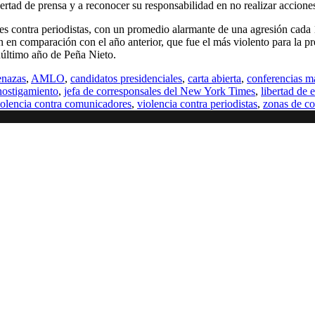
bertad de prensa y a reconocer su responsabilidad en no realizar accione
nes contra periodistas, con un promedio alarmante de una agresión cad
ón en comparación con el año anterior, que fue el más violento para la 
último año de Peña Nieto.
nazas
,
AMLO
,
candidatos presidenciales
,
carta abierta
,
conferencias m
hostigamiento
,
jefa de corresponsales del New York Times
,
libertad de 
iolencia contra comunicadores
,
violencia contra periodistas
,
zonas de co