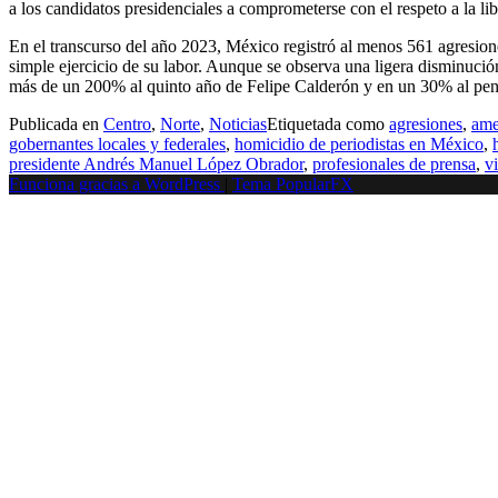
a los candidatos presidenciales a comprometerse con el respeto a la li
En el transcurso del año 2023, México registró al menos 561 agresio
simple ejercicio de su labor. Aunque se observa una ligera disminuci
más de un 200% al quinto año de Felipe Calderón y en un 30% al pen
Publicada en
Centro
,
Norte
,
Noticias
Etiquetada como
agresiones
,
ame
gobernantes locales y federales
,
homicidio de periodistas en México
,
presidente Andrés Manuel López Obrador
,
profesionales de prensa
,
v
Funciona gracias a WordPress
|
Tema PopularFX