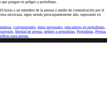
s que pongan en peligro a periodistas.
a 16 horas a un miembro de la prensa o medio de comunicación por el
prensa mexicana, sigue siendo preocupantemente alto, superando en
atutinas
,
corresponsales
,
datos personales
,
educadores en periodismo
,
expresión
,
libertad de presna
,
peligro a periodistas
,
Periodistas
,
Prensa
,
nflicto para presna