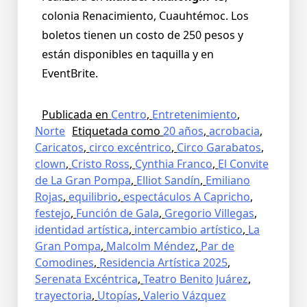
colonia Renacimiento, Cuauhtémoc. Los
boletos tienen un costo de 250 pesos y
están disponibles en taquilla y en
EventBrite.
Publicada en
Centro
,
Entretenimiento
,
Norte
Etiquetada como
20 años
,
acrobacia
,
Caricatos
,
circo excéntrico
,
Circo Garabatos
,
clown
,
Cristo Ross
,
Cynthia Franco
,
El Convite
de La Gran Pompa
,
Elliot Sandín
,
Emiliano
Rojas
,
equilibrio
,
espectáculos A Capricho
,
festejo
,
Función de Gala
,
Gregorio Villegas
,
identidad artística
,
intercambio artístico
,
La
Gran Pompa
,
Malcolm Méndez
,
Par de
Comodines
,
Residencia Artística 2025
,
Serenata Excéntrica
,
Teatro Benito Juárez
,
trayectoria
,
Utopías
,
Valerio Vázquez