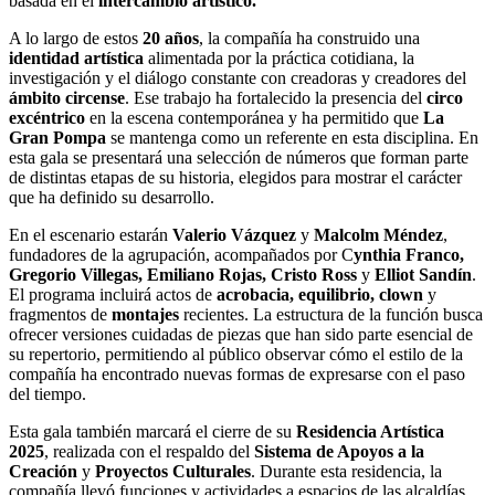
basada en el
intercambio artístico.
A lo largo de estos
20 años
, la compañía ha construido una
identidad artística
alimentada por la práctica cotidiana, la
investigación y el diálogo constante con creadoras y creadores del
ámbito circense
. Ese trabajo ha fortalecido la presencia del
circo
excéntrico
en la escena contemporánea y ha permitido que
La
Gran Pompa
se mantenga como un referente en esta disciplina. En
esta gala se presentará una selección de números que forman parte
de distintas etapas de su historia, elegidos para mostrar el carácter
que ha definido su desarrollo.
En el escenario estarán
Valerio Vázquez
y
Malcolm Méndez
,
fundadores de la agrupación, acompañados por C
ynthia Franco,
Gregorio Villegas, Emiliano Rojas, Cristo Ross
y
Elliot Sandín
.
El programa incluirá actos de
acrobacia, equilibrio, clown
y
fragmentos de
montajes
recientes. La estructura de la función busca
ofrecer versiones cuidadas de piezas que han sido parte esencial de
su repertorio, permitiendo al público observar cómo el estilo de la
compañía ha encontrado nuevas formas de expresarse con el paso
del tiempo.
Esta gala también marcará el cierre de su
Residencia Artística
2025
, realizada con el respaldo del
Sistema de Apoyos a la
Creación
y
Proyectos Culturales
. Durante esta residencia, la
compañía llevó funciones y actividades a espacios de las alcaldías