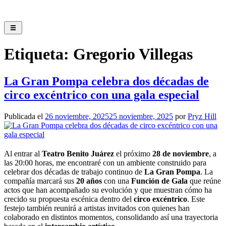
Saltar
al
contenido
Etiqueta:
Gregorio Villegas
La Gran Pompa celebra dos décadas de
circo excéntrico con una gala especial
Publicada el
26 noviembre, 2025
25 noviembre, 2025
por
Pryz Hill
Al entrar al
Teatro Benito Juárez
el próximo
28 de noviembre
, a
las 20:00 horas, me encontraré con un ambiente construido para
celebrar dos décadas de trabajo continuo de
La Gran Pompa
. La
compañía marcará sus
20 años
con una
Función de Gala
que reúne
actos que han acompañado su evolución y que muestran cómo ha
crecido su propuesta escénica dentro del
circo excéntrico
. Este
festejo también reunirá a artistas invitados con quienes han
colaborado en distintos momentos, consolidando así una trayectoria