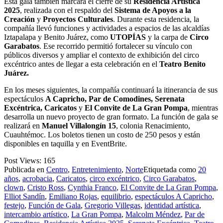
Esta gala también marcará el cierre de su
Residencia Artística
2025
, realizada con el respaldo del
Sistema de Apoyos a la
Creación
y
Proyectos Culturales
. Durante esta residencia, la
compañía llevó funciones y actividades a espacios de las alcaldías
Iztapalapa y Benito Juárez, como
UTOPÍAS
y la carpa de
Circo
Garabatos
. Ese recorrido permitió fortalecer su vínculo con
públicos diversos y ampliar el contexto de exhibición del circo
excéntrico antes de llegar a esta celebración en el
Teatro Benito
Juárez.
En los meses siguientes, la compañía continuará la itinerancia de sus
espectáculos
A Capricho, Par de Comodines, Serenata
Excéntrica, Caricatos
y
El Convite de La Gran Pompa
, mientras
desarrolla un nuevo proyecto de gran formato.
La función de gala se
realizará en
Manuel Villalongín 15
, colonia Renacimiento,
Cuauhtémoc. Los boletos tienen un costo de 250 pesos y están
disponibles en taquilla y en EventBrite.
Post Views:
165
Publicada en
Centro
,
Entretenimiento
,
Norte
Etiquetada como
20
años
,
acrobacia
,
Caricatos
,
circo excéntrico
,
Circo Garabatos
,
clown
,
Cristo Ross
,
Cynthia Franco
,
El Convite de La Gran Pompa
,
Elliot Sandín
,
Emiliano Rojas
,
equilibrio
,
espectáculos A Capricho
,
festejo
,
Función de Gala
,
Gregorio Villegas
,
identidad artística
,
intercambio artístico
,
La Gran Pompa
,
Malcolm Méndez
,
Par de