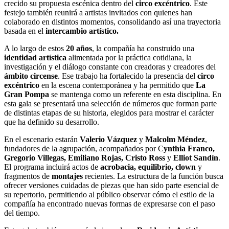
crecido su propuesta escénica dentro del
circo excéntrico
. Este
festejo también reunirá a artistas invitados con quienes han
colaborado en distintos momentos, consolidando así una trayectoria
basada en el
intercambio artístico.
A lo largo de estos
20 años
, la compañía ha construido una
identidad artística
alimentada por la práctica cotidiana, la
investigación y el diálogo constante con creadoras y creadores del
ámbito circense
. Ese trabajo ha fortalecido la presencia del
circo
excéntrico
en la escena contemporánea y ha permitido que
La
Gran Pompa
se mantenga como un referente en esta disciplina. En
esta gala se presentará una selección de números que forman parte
de distintas etapas de su historia, elegidos para mostrar el carácter
que ha definido su desarrollo.
En el escenario estarán
Valerio Vázquez
y
Malcolm Méndez
,
fundadores de la agrupación, acompañados por C
ynthia Franco,
Gregorio Villegas, Emiliano Rojas, Cristo Ross
y
Elliot Sandín
.
El programa incluirá actos de
acrobacia, equilibrio, clown
y
fragmentos de
montajes
recientes. La estructura de la función busca
ofrecer versiones cuidadas de piezas que han sido parte esencial de
su repertorio, permitiendo al público observar cómo el estilo de la
compañía ha encontrado nuevas formas de expresarse con el paso
del tiempo.