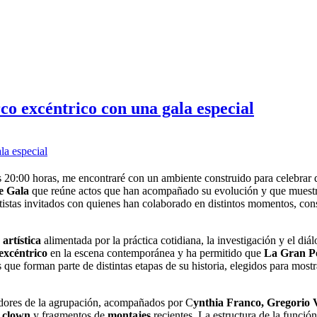
o excéntrico con una gala especial
as 20:00 horas, me encontraré con un ambiente construido para celebrar
e Gala
que reúne actos que han acompañado su evolución y que muestr
artistas invitados con quienes han colaborado en distintos momentos, con
 artística
alimentada por la práctica cotidiana, la investigación y el di
 excéntrico
en la escena contemporánea y ha permitido que
La Gran 
 que forman parte de distintas etapas de su historia, elegidos para mostr
dores de la agrupación, acompañados por C
ynthia Franco, Gregorio V
, clown
y fragmentos de
montajes
recientes. La estructura de la funció