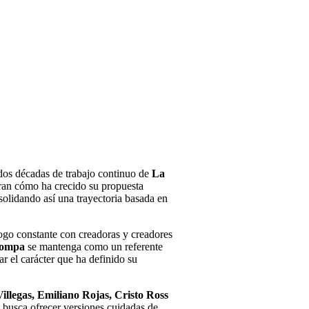
 dos décadas de trabajo continuo de
La
an cómo ha crecido su propuesta
solidando así una trayectoria basada en
álogo constante con creadoras y creadores
Pompa
se mantenga como un referente
ar el carácter que ha definido su
illegas, Emiliano Rojas, Cristo Ross
n busca ofrecer versiones cuidadas de