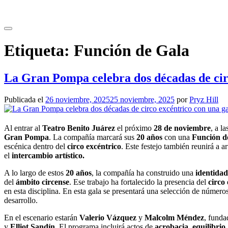
Saltar
al
contenido
Etiqueta:
Función de Gala
La Gran Pompa celebra dos décadas de circ
Publicada el
26 noviembre, 2025
25 noviembre, 2025
por
Pryz Hill
Al entrar al
Teatro Benito Juárez
el próximo
28 de noviembre
, a l
Gran Pompa
. La compañía marcará sus
20 años
con una
Función d
escénica dentro del
circo excéntrico
. Este festejo también reunirá a 
el
intercambio artístico.
A lo largo de estos
20 años
, la compañía ha construido una
identidad
del
ámbito circense
. Ese trabajo ha fortalecido la presencia del
circo
en esta disciplina. En esta gala se presentará una selección de números
desarrollo.
En el escenario estarán
Valerio Vázquez
y
Malcolm Méndez
, funda
y
Elliot Sandín
. El programa incluirá actos de
acrobacia, equilibrio