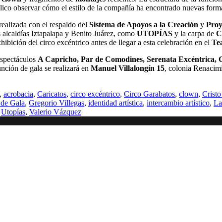
úblico observar cómo el estilo de la compañía ha encontrado nuevas form
 realizada con el respaldo del
Sistema de Apoyos a la Creación
y
Proy
s alcaldías Iztapalapa y Benito Juárez, como
UTOPÍAS
y la carpa de
C
hibición del circo excéntrico antes de llegar a esta celebración en el
Tea
 espectáculos
A Capricho, Par de Comodines, Serenata Excéntrica, 
nción de gala se realizará en
Manuel Villalongín 15
, colonia Renacim
,
acrobacia
,
Caricatos
,
circo excéntrico
,
Circo Garabatos
,
clown
,
Cristo
 de Gala
,
Gregorio Villegas
,
identidad artística
,
intercambio artístico
,
La
,
Utopías
,
Valerio Vázquez