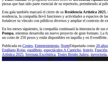
piezas que han sido parte esencial de su repertorio, permitiendo al p
Esta gala también marcará el cierre de su
Residencia Artística 2025
,
residencia, la compañía llevó funciones y actividades a espacios de la
fortalecer su vínculo con públicos diversos y ampliar el contexto de ex
En los meses siguientes, la compañía continuará la itinerancia de sus
Pompa
, mientras desarrolla un nuevo proyecto de gran formato.
La fu
un costo de 250 pesos y están disponibles en taquilla y en EventBrite.
Publicada en
Centro
,
Entretenimiento
,
Norte
Etiquetada como
20 años
Emiliano Rojas
,
equilibrio
,
espectáculos A Capricho
,
festejo
,
Función
Artística 2025
,
Serenata Excéntrica
,
Teatro Benito Juárez
,
trayectoria
Funciona gracias a WordPress
|
Tema PopularFX