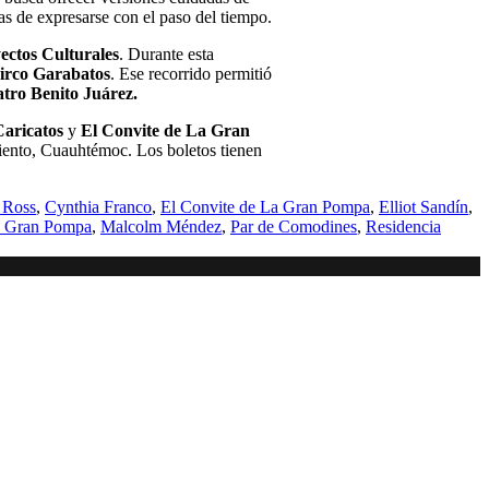
as de expresarse con el paso del tiempo.
ectos Culturales
. Durante esta
irco Garabatos
. Ese recorrido permitió
tro Benito Juárez.
Caricatos
y
El Convite de La Gran
iento, Cuauhtémoc. Los boletos tienen
 Ross
,
Cynthia Franco
,
El Convite de La Gran Pompa
,
Elliot Sandín
,
 Gran Pompa
,
Malcolm Méndez
,
Par de Comodines
,
Residencia