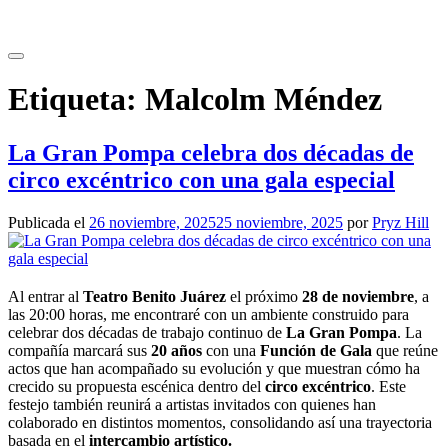
Saltar
al
contenido
Etiqueta:
Malcolm Méndez
La Gran Pompa celebra dos décadas de
circo excéntrico con una gala especial
Publicada el
26 noviembre, 2025
25 noviembre, 2025
por
Pryz Hill
Al entrar al
Teatro Benito Juárez
el próximo
28 de noviembre
, a
las 20:00 horas, me encontraré con un ambiente construido para
celebrar dos décadas de trabajo continuo de
La Gran Pompa
. La
compañía marcará sus
20 años
con una
Función de Gala
que reúne
actos que han acompañado su evolución y que muestran cómo ha
crecido su propuesta escénica dentro del
circo excéntrico
. Este
festejo también reunirá a artistas invitados con quienes han
colaborado en distintos momentos, consolidando así una trayectoria
basada en el
intercambio artístico.