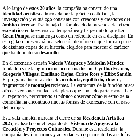
A lo largo de estos
20 años
, la compañía ha construido una
identidad artística
alimentada por la práctica cotidiana, la
investigación y el diálogo constante con creadoras y creadores del
ámbito circense
. Ese trabajo ha fortalecido la presencia del
circo
excéntrico
en la escena contemporánea y ha permitido que
La
Gran Pompa
se mantenga como un referente en esta disciplina. En
esta gala se presentará una selección de números que forman parte
de distintas etapas de su historia, elegidos para mostrar el carácter
que ha definido su desarrollo.
En el escenario estarán
Valerio Vázquez
y
Malcolm Méndez
,
fundadores de la agrupación, acompañados por C
ynthia Franco,
Gregorio Villegas, Emiliano Rojas, Cristo Ross
y
Elliot Sandín
.
El programa incluirá actos de
acrobacia, equilibrio, clown
y
fragmentos de
montajes
recientes. La estructura de la función busca
ofrecer versiones cuidadas de piezas que han sido parte esencial de
su repertorio, permitiendo al público observar cómo el estilo de la
compañía ha encontrado nuevas formas de expresarse con el paso
del tiempo.
Esta gala también marcará el cierre de su
Residencia Artística
2025
, realizada con el respaldo del
Sistema de Apoyos a la
Creación
y
Proyectos Culturales
. Durante esta residencia, la
compañía llevó funciones y actividades a espacios de las alcaldías