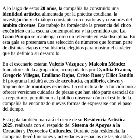
A lo largo de estos
20 años
, la compañía ha construido una
identidad artística
alimentada por la práctica cotidiana, la
investigación y el diálogo constante con creadoras y creadores del
ámbito circense
. Ese trabajo ha fortalecido la presencia del
circo
excéntrico
en la escena contemporánea y ha permitido que
La
Gran Pompa
se mantenga como un referente en esta disciplina. En
esta gala se presentará una selección de números que forman parte
de distintas etapas de su historia, elegidos para mostrar el carácter
que ha definido su desarrollo.
En el escenario estarán
Valerio Vázquez
y
Malcolm Méndez
,
fundadores de la agrupación, acompañados por C
ynthia Franco,
Gregorio Villegas, Emiliano Rojas, Cristo Ross
y
Elliot Sandín
.
El programa incluirá actos de
acrobacia, equilibrio, clown
y
fragmentos de
montajes
recientes. La estructura de la función busca
ofrecer versiones cuidadas de piezas que han sido parte esencial de
su repertorio, permitiendo al público observar cómo el estilo de la
compañía ha encontrado nuevas formas de expresarse con el paso
del tiempo.
Esta gala también marcará el cierre de su
Residencia Artística
2025
, realizada con el respaldo del
Sistema de Apoyos a la
Creación
y
Proyectos Culturales
. Durante esta residencia, la
compañía llevó funciones y actividades a espacios de las alcaldías