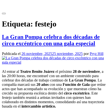
Saltar
al
contenido
Etiqueta:
festejo
La Gran Pompa celebra dos décadas de
circo excéntrico con una gala especial
Publicada el
26 noviembre, 2025
25 noviembre, 2025
por
Pryz Hill
Al entrar al
Teatro Benito Juárez
el próximo
28 de noviembre
, a
las 20:00 horas, me encontraré con un ambiente construido para
celebrar dos décadas de trabajo continuo de
La Gran Pompa
. La
compañía marcará sus
20 años
con una
Función de Gala
que reúne
actos que han acompañado su evolución y que muestran cómo ha
crecido su propuesta escénica dentro del
circo excéntrico
. Este
festejo también reunirá a artistas invitados con quienes han
colaborado en distintos momentos, consolidando así una trayectoria
basada en el
intercambio artístico.