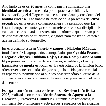
A lo largo de estos
20 años
, la compañía ha construido una
identidad artística
alimentada por la práctica cotidiana, la
investigación y el diálogo constante con creadoras y creadores del
ámbito circense
. Ese trabajo ha fortalecido la presencia del
circo
excéntrico
en la escena contemporánea y ha permitido que
La
Gran Pompa
se mantenga como un referente en esta disciplina. En
esta gala se presentará una selección de números que forman parte
de distintas etapas de su historia, elegidos para mostrar el carácter
que ha definido su desarrollo.
En el escenario estarán
Valerio Vázquez
y
Malcolm Méndez
,
fundadores de la agrupación, acompañados por C
ynthia Franco,
Gregorio Villegas, Emiliano Rojas, Cristo Ross
y
Elliot Sandín
.
El programa incluirá actos de
acrobacia, equilibrio, clown
y
fragmentos de
montajes
recientes. La estructura de la función busca
ofrecer versiones cuidadas de piezas que han sido parte esencial de
su repertorio, permitiendo al público observar cómo el estilo de la
compañía ha encontrado nuevas formas de expresarse con el paso
del tiempo.
Esta gala también marcará el cierre de su
Residencia Artística
2025
, realizada con el respaldo del
Sistema de Apoyos a la
Creación
y
Proyectos Culturales
. Durante esta residencia, la
compañía llevó funciones y actividades a espacios de las alcaldías