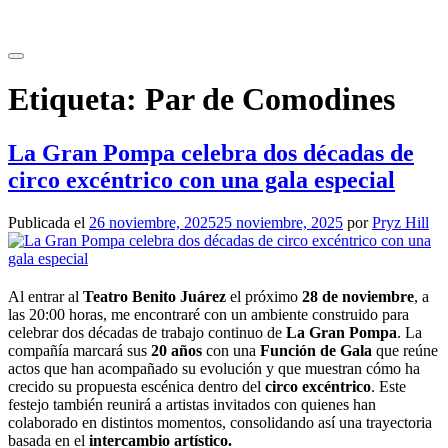
Saltar
al
contenido
Etiqueta:
Par de Comodines
La Gran Pompa celebra dos décadas de
circo excéntrico con una gala especial
Publicada el
26 noviembre, 2025
25 noviembre, 2025
por
Pryz Hill
Al entrar al
Teatro Benito Juárez
el próximo
28 de noviembre
, a
las 20:00 horas, me encontraré con un ambiente construido para
celebrar dos décadas de trabajo continuo de
La Gran Pompa
. La
compañía marcará sus
20 años
con una
Función de Gala
que reúne
actos que han acompañado su evolución y que muestran cómo ha
crecido su propuesta escénica dentro del
circo excéntrico
. Este
festejo también reunirá a artistas invitados con quienes han
colaborado en distintos momentos, consolidando así una trayectoria
basada en el
intercambio artístico.