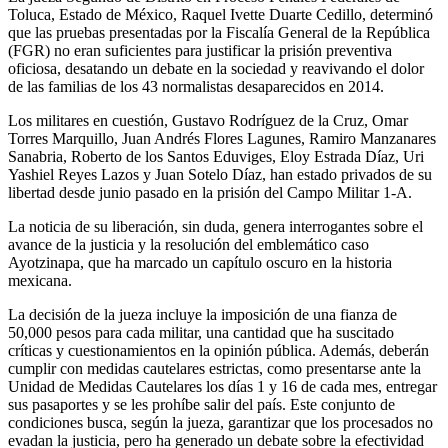
Toluca, Estado de México, Raquel Ivette Duarte Cedillo, determinó
que las pruebas presentadas por la Fiscalía General de la República
(FGR) no eran suficientes para justificar la prisión preventiva
oficiosa, desatando un debate en la sociedad y reavivando el dolor
de las familias de los 43 normalistas desaparecidos en 2014.
Los militares en cuestión, Gustavo Rodríguez de la Cruz, Omar
Torres Marquillo, Juan Andrés Flores Lagunes, Ramiro Manzanares
Sanabria, Roberto de los Santos Eduviges, Eloy Estrada Díaz, Uri
Yashiel Reyes Lazos y Juan Sotelo Díaz, han estado privados de su
libertad desde junio pasado en la prisión del Campo Militar 1-A.
La noticia de su liberación, sin duda, genera interrogantes sobre el
avance de la justicia y la resolución del emblemático caso
Ayotzinapa, que ha marcado un capítulo oscuro en la historia
mexicana.
La decisión de la jueza incluye la imposición de una fianza de
50,000 pesos para cada militar, una cantidad que ha suscitado
críticas y cuestionamientos en la opinión pública. Además, deberán
cumplir con medidas cautelares estrictas, como presentarse ante la
Unidad de Medidas Cautelares los días 1 y 16 de cada mes, entregar
sus pasaportes y se les prohíbe salir del país. Este conjunto de
condiciones busca, según la jueza, garantizar que los procesados no
evadan la justicia, pero ha generado un debate sobre la efectividad