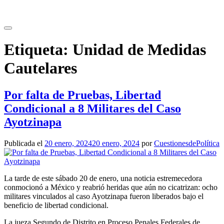
Saltar
al
contenido
Etiqueta:
Unidad de Medidas
Cautelares
Por falta de Pruebas, Libertad
Condicional a 8 Militares del Caso
Ayotzinapa
Publicada el
20 enero, 2024
20 enero, 2024
por
CuestionesdePolítica
La tarde de este sábado 20 de enero, una noticia estremecedora
conmocionó a México y reabrió heridas que aún no cicatrizan: ocho
militares vinculados al caso Ayotzinapa fueron liberados bajo el
beneficio de libertad condicional.
La jueza Segundo de Distrito en Proceso Penales Federales de