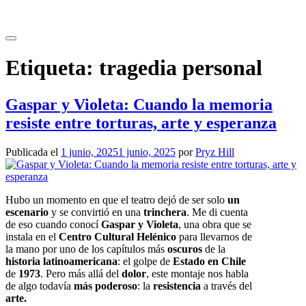
Saltar
al
contenido
Etiqueta:
tragedia personal
Gaspar y Violeta: Cuando la memoria
resiste entre torturas, arte y esperanza
Publicada el
1 junio, 2025
1 junio, 2025
por
Pryz Hill
Hubo un momento en que el teatro dejó de ser solo
un
escenario
y se convirtió en una
trinchera
. Me di cuenta
de eso cuando conocí
Gaspar y Violeta
, una obra que se
instala en el
Centro Cultural Helénico
para llevarnos de
la mano por uno de los capítulos más
oscuros
de la
historia latinoamericana
: el golpe de
Estado en Chile
de
1973
. Pero más allá del
dolor
, este montaje nos habla
de algo todavía
más poderoso
: la
resistencia
a través del
arte.