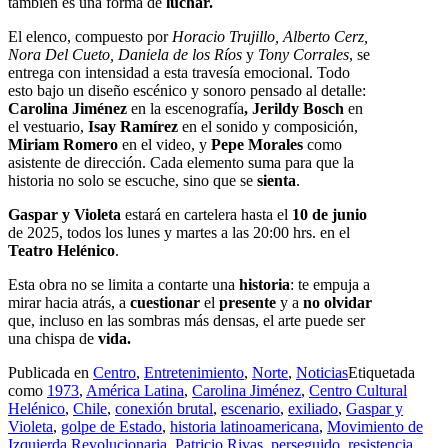
también es una forma de
luchar.
El elenco, compuesto por
Horacio Trujillo, Alberto Cerz,
Nora Del Cueto, Daniela de los Ríos
y
Tony Corrales
, se
entrega con intensidad a esta travesía emocional. Todo
esto bajo un diseño escénico y sonoro pensado al detalle:
Carolina Jiménez
en la escenografía
, Jerildy Bosch
en
el vestuario,
Isay Ramírez
en el sonido y composición,
Miriam Romero
en el video, y
Pepe Morales
como
asistente de dirección. Cada elemento suma para que la
historia no solo se escuche, sino que se
sienta
.
Gaspar y Violeta
estará en cartelera hasta el
10 de junio
de 2025, todos los lunes y martes a las 20:00 hrs. en el
Teatro Helénico
.
Esta obra no se limita a contarte una
historia
: te empuja a
mirar hacia atrás, a
cuestionar
el
presente
y a
no olvidar
que, incluso en las sombras más densas, el arte puede ser
una chispa de
vida.
Publicada en
Centro
,
Entretenimiento
,
Norte
,
Noticias
Etiquetada
como
1973
,
América Latina
,
Carolina Jiménez
,
Centro Cultural
Helénico
,
Chile
,
conexión brutal
,
escenario
,
exiliado
,
Gaspar y
Violeta
,
golpe de Estado
,
historia latinoamericana
,
Movimiento de
Izquierda Revolucionaria
,
Patricio Rivas
,
perseguido
,
resistencia
,