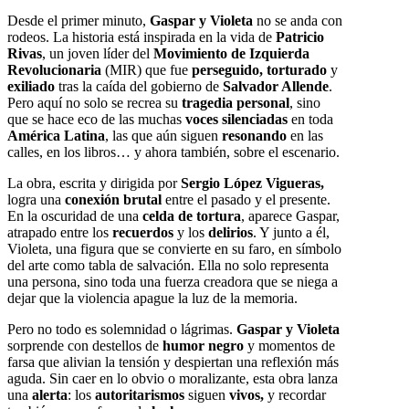
Desde el primer minuto,
Gaspar y Violeta
no se anda con
rodeos. La historia está inspirada en la vida de
Patricio
Rivas
, un joven líder del
Movimiento de Izquierda
Revolucionaria
(MIR) que fue
perseguido, torturado
y
exiliado
tras la caída del gobierno de
Salvador Allende
.
Pero aquí no solo se recrea su
tragedia personal
, sino
que se hace eco de las muchas
voces silenciadas
en toda
América Latina
, las que aún siguen
resonando
en las
calles, en los libros… y ahora también, sobre el escenario.
La obra, escrita y dirigida por
Sergio López Vigueras,
logra una
conexión brutal
entre el pasado y el presente.
En la oscuridad de una
celda de tortura
, aparece Gaspar,
atrapado entre los
recuerdos
y los
delirios
. Y junto a él,
Violeta, una figura que se convierte en su faro, en símbolo
del arte como tabla de salvación. Ella no solo representa
una persona, sino toda una fuerza creadora que se niega a
dejar que la violencia apague la luz de la memoria.
Pero no todo es solemnidad o lágrimas.
Gaspar y Violeta
sorprende con destellos de
humor negro
y momentos de
farsa que alivian la tensión y despiertan una reflexión más
aguda. Sin caer en lo obvio o moralizante, esta obra lanza
una
alerta
: los
autoritarismos
siguen
vivos,
y recordar