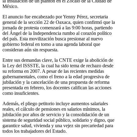
la instalación de un plantón en el Zócalo de la Ciudad de
México.
El anuncio fue encabezado por Yenny Pérez, secretaria
general de la sección 22 de Oaxaca, quien confirmó que la
jornada de protesta comenzará a las 9:00 horas, partiendo
del Ángel de la Independencia rumbo al corazón político
del país. Esta movilización busca presionar al nuevo
gobierno federal en torno a una agenda laboral que
consideran aún sin respuesta.
Entre sus demandas clave, la CNTE exige la abolición de
la Ley del ISSSTE, la cual ha sido tema de rechazo desde
su reforma en 2007. A pesar de las recientes medidas
gubernamentales, como el freno a la edad progresiva de
jubilación y la cancelación de una propuesta de reforma
presentada en febrero, los docentes califican las acciones
como insuficientes.
Además, el pliego petitorio incluye aumentos salariales
reales, el cálculo de pensiones en salarios mínimos, la
jubilación por años de servicio y la consolidación de un
sistema de seguridad social público, solidario y digno, que
garantice salud, vivienda y una vejez sin precariedad para
todos los trabajadores del Estado.