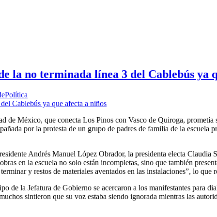
e la no terminada línea 3 del Cablebús ya q
ePolítica
dad de México, que conecta Los Pinos con Vasco de Quiroga, prometía s
ñada por la protesta de un grupo de padres de familia de la escuela pri
presidente Andrés Manuel López Obrador, la presidenta electa Claudia S
as obras en la escuela no solo están incompletas, sino que también pres
terminar y restos de materiales aventados en las instalaciones”, lo que r
po de la Jefatura de Gobierno se acercaron a los manifestantes para dia
, muchos sintieron que su voz estaba siendo ignorada mientras las autori