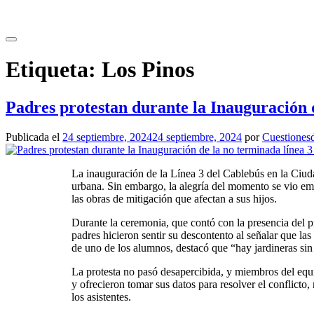
Etiqueta:
Los Pinos
Padres protestan durante la Inauguración d
Publicada el
24 septiembre, 2024
24 septiembre, 2024
por
Cuestionesd
La inauguración de la Línea 3 del Cablebús en la Ciu
urbana. Sin embargo, la alegría del momento se vio empa
las obras de mitigación que afectan a sus hijos.
Durante la ceremonia, que contó con la presencia del 
padres hicieron sentir su descontento al señalar que l
de uno de los alumnos, destacó que “hay jardineras sin 
La protesta no pasó desapercibida, y miembros del equi
y ofrecieron tomar sus datos para resolver el conflicto
los asistentes.