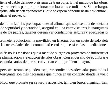
tiene el cable del nuevo sistema de transporte. En el marco de las obras,
y arcotechos para proporcionar sombra a los estudiantes. Sin embargo, l
ajous, aún tienen “pendientes” que se espera concluir hasta noviembre.
lizar el proyecto.
ó de minimizar las preocupaciones al afirmar que solo se trata de “detall
s de seguridad y operación”, aseguró en una entrevista tras la inauguraci
e de los padres, quienes desean ver condiciones seguras y adecuadas par
romete revolucionar la movilidad en la zona, con un costo de solo siete 
n las necesidades de la comunidad escolar que está en las inmediaciones 
nifiesto las tensiones que a menudo surgen en proyectos de infraestruct
 planificación y ejecución de tales obras. Con el desafío de equilibrar 
s demandas antes de que se conviertan en un problema mayor.
 persiste: ¿cómo se pueden asegurar condiciones adecuadas para todos l
interrogante son más necesarias que nunca en un contexto donde la voz 
blico, que promete ser seguro y accesible, también busca disminuir tiem