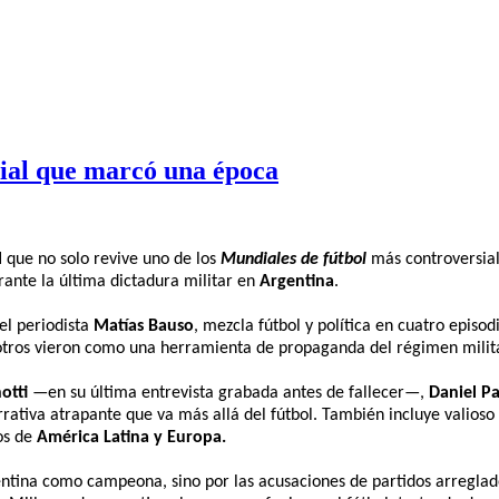
dial que marcó una época
l
que no solo revive uno de los
Mundiales de fútbol
más controversial
rante la última dictadura militar en
Argentina
.
el periodista
Matías Bauso
, mezcla fútbol y política en cuatro episo
otros vieron como una herramienta de propaganda del régimen milita
otti
—en su última entrevista grabada antes de fallecer—,
Daniel P
arrativa atrapante que va más allá del fútbol. También incluye valios
vos de
América Latina y Europa.
entina como campeona, sino por las acusaciones de partidos arreglado