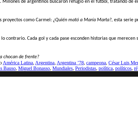
. Millones de argentinos buscaron refugio en el fútbol, tratando de
sos proyectos como Carmel:
¿Quién mató a María Marta?,
esta serie 
lo contrario. Cada gol y cada pase esconden historias que merecen s
ica chocan de frente?
mo
América Latina
,
Argentina
,
Argentina ’78
,
campeona
,
César Luis Men
as Bauso
,
Miguel Bonasso
,
Mundiales
,
Periodistas
,
política
,
políticos
,
ré