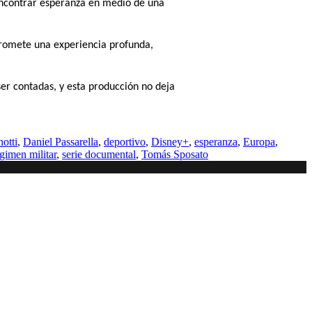
 encontrar esperanza en medio de una
promete una experiencia profunda,
er contadas, y esta producción no deja
otti
,
Daniel Passarella
,
deportivo
,
Disney+
,
esperanza
,
Europa
,
gimen militar
,
serie documental
,
Tomás Sposato