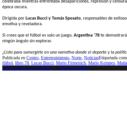
celebraba mientras enfrentaba desapariciones, represión y censura
época oscura.
Dirigida por
Lucas Bucci y Tomás Sposato
, responsables de exito
emotiva y reveladora.
Si crees que el fútbol es solo un juego,
Argentina ’78
te demostrará 
ningún ángulo sin explorar.
¿Listo para sumergirte en una narrativa donde el deporte y la polít
Publicada en
Centro
,
Entretenimiento
,
Norte
,
Noticias
Etiquetada co
fútbol
,
libro 78
,
Lucas Bucci
,
Mario Firmenich
,
Mario Kempes
,
Matí
Funciona gracias a WordPress
|
Tema PopularFX