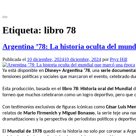
Saltar
al
contenido
Etiqueta:
libro 78
Argentina ’78: La historia oculta del mun
Publicada el
10 diciembre, 2024
10 diciembre, 2024
por
Pryz Hill
Ya está disponible en
Disney+ Argentina ’78
, una
serie documenta
tensiones políticas y sociales que marcaron el evento, celebrado du
Esta producción, basada en el
libro 78: Historia oral del Mundial
d
torneo que muchos celebraron como un logro deportivo, pero que 
Con testimonios exclusivos de figuras icónicas como
César Luis Men
relatos de
Mario Firmenich y Miguel Bonasso
, la serie teje una n
dramatizaciones y la perspectiva de periodistas políticos y deporti
El
Mundial de 1978
quedó en la historia no solo por coronar a Arg