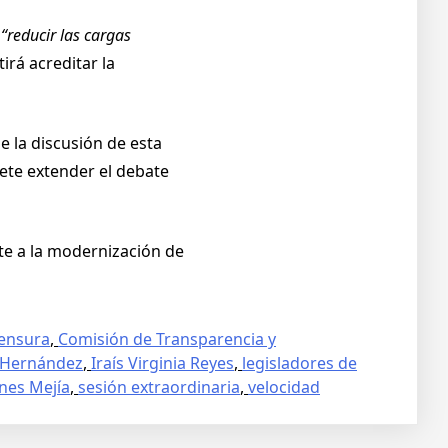
a
“reducir las cargas
rá acreditar la
 la discusión de esta
mete extender el debate
te a la modernización de
ensura
,
Comisión de Transparencia y
z Hernández
,
Iraís Virginia Reyes
,
legisladores de
nes Mejía
,
sesión extraordinaria
,
velocidad