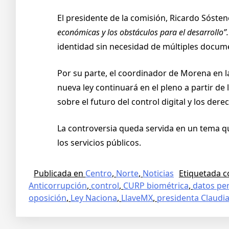
El presidente de la comisión, Ricardo Sóste
económicas y los obstáculos para el desarrollo”.
identidad sin necesidad de múltiples docum
Por su parte, el coordinador de Morena en l
nueva ley continuará en el pleno a partir de
sobre el futuro del control digital y los der
La controversia queda servida en un tema qu
los servicios públicos.
Publicada en
Centro
,
Norte
,
Noticias
Etiquetada 
Anticorrupción
,
control
,
CURP biométrica
,
datos pe
oposición
,
Ley Naciona
,
LlaveMX
,
presidenta Claudi