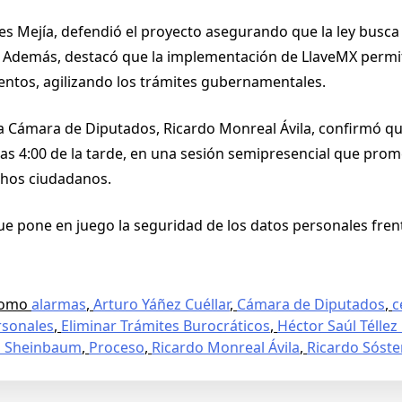
nes Mejía, defendió el proyecto asegurando que la ley busc
Además, destacó que la implementación de LlaveMX permiti
entos, agilizando los trámites gubernamentales.
a Cámara de Diputados, Ricardo Monreal Ávila, confirmó que
 las 4:00 de la tarde, en una sesión semipresencial que pro
echos ciudadanos.
e pone en juego la seguridad de los datos personales fren
como
alarmas
,
Arturo Yáñez Cuéllar
,
Cámara de Diputados
,
c
rsonales
,
Eliminar Trámites Burocráticos
,
Héctor Saúl Télle
a Sheinbaum
,
Proceso
,
Ricardo Monreal Ávila
,
Ricardo Sóste