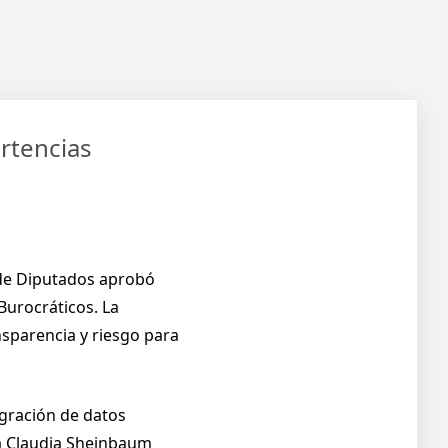
ertencias
 de Diputados aprobó
Burocráticos. La
nsparencia y riesgo para
egración de datos
ta Claudia Sheinbaum