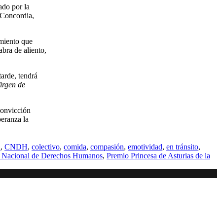
ado por la
 Concordia,
imiento que
bra de aliento,
arde, tendrá
irgen de
convicción
peranza la
a
,
CNDH
,
colectivo
,
comida
,
compasión
,
emotividad
,
en tránsito
,
 Nacional de Derechos Humanos
,
Premio Princesa de Asturias de la