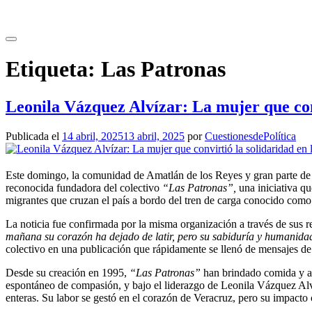
Saltar
al
contenido
Etiqueta:
Las Patronas
Leonila Vázquez Alvízar: La mujer que con
Publicada el
14 abril, 2025
13 abril, 2025
por
CuestionesdePolítica
Este domingo, la comunidad de Amatlán de los Reyes y gran parte de M
reconocida fundadora del colectivo
“Las Patronas”,
una iniciativa qu
migrantes que cruzan el país a bordo del tren de carga conocido com
La noticia fue confirmada por la misma organización a través de sus 
mañana su corazón ha dejado de latir, pero su sabiduría y humanid
colectivo en una publicación que rápidamente se llenó de mensajes de
Desde su creación en 1995,
“Las Patronas”
han brindado comida y asi
espontáneo de compasión, y bajo el liderazgo de Leonila Vázquez Alv
enteras. Su labor se gestó en el corazón de Veracruz, pero su impacto 