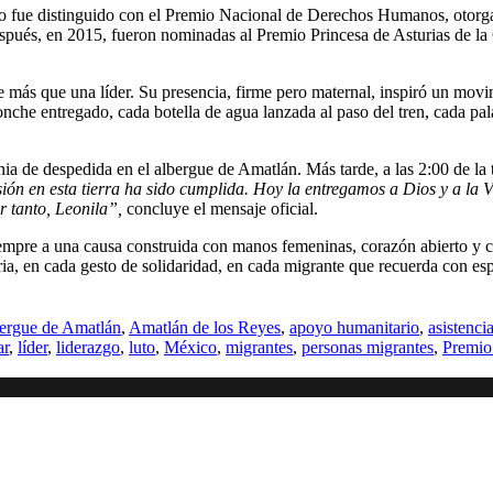
tivo fue distinguido con el Premio Nacional de Derechos Humanos, otorg
és, en 2015, fueron nominadas al Premio Princesa de Asturias de la
 más que una líder. Su presencia, firme pero maternal, inspiró un mov
he entregado, cada botella de agua lanzada al paso del tren, cada pala
a de despedida en el albergue de Amatlán. Más tarde, a las 2:00 de la t
ión en esta tierra ha sido cumplida. Hoy la entregamos a Dios y a la V
r tanto, Leonila”,
concluye el mensaje oficial.
mpre a una causa construida con manos femeninas, corazón abierto y 
ia, en cada gesto de solidaridad, en cada migrante que recuerda con es
bergue de Amatlán
,
Amatlán de los Reyes
,
apoyo humanitario
,
asistenci
ar
,
líder
,
liderazgo
,
luto
,
México
,
migrantes
,
personas migrantes
,
Premio