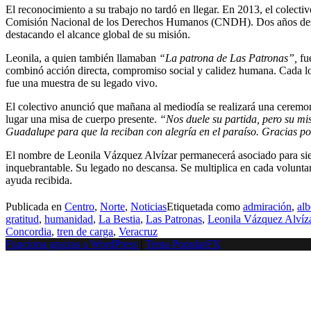
El reconocimiento a su trabajo no tardó en llegar. En 2013, el colec
Comisión Nacional de los Derechos Humanos (CNDH). Dos años despu
destacando el alcance global de su misión.
Leonila, a quien también llamaban
“La patrona de Las Patronas”,
fue
combinó acción directa, compromiso social y calidez humana. Cada lonc
fue una muestra de su legado vivo.
El colectivo anunció que mañana al mediodía se realizará una ceremoni
lugar una misa de cuerpo presente.
“Nos duele su partida, pero su mis
Guadalupe para que la reciban con alegría en el paraíso. Gracias po
El nombre de Leonila Vázquez Alvízar permanecerá asociado para sie
inquebrantable. Su legado no descansa. Se multiplica en cada voluntar
ayuda recibida.
Publicada en
Centro
,
Norte
,
Noticias
Etiquetada como
admiración
,
al
gratitud
,
humanidad
,
La Bestia
,
Las Patronas
,
Leonila Vázquez Alvíz
Concordia
,
tren de carga
,
Veracruz
Funciona gracias a WordPress
|
Tema PopularFX