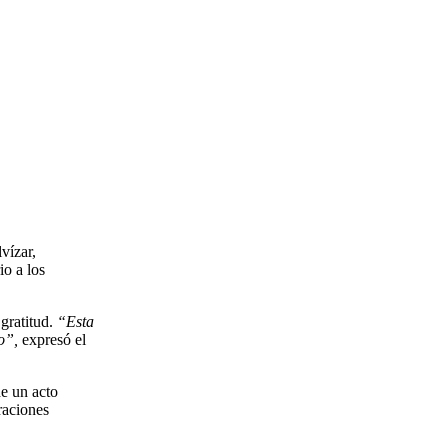
vízar,
io a los
gratitud.
“Esta
o”,
expresó el
de un acto
raciones