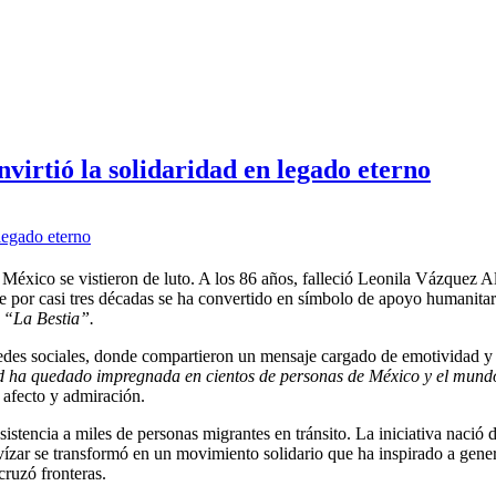
virtió la solidaridad en legado eterno
éxico se vistieron de luto. A los 86 años, falleció Leonila Vázquez Al
e por casi tres décadas se ha convertido en símbolo de apoyo humanitar
o
“La Bestia”.
redes sociales, donde compartieron un mensaje cargado de emotividad y 
ad ha quedado impregnada en cientos de personas de México y el mund
 afecto y admiración.
stencia a miles de personas migrantes en tránsito. La iniciativa nació 
ízar se transformó en un movimiento solidario que ha inspirado a gene
cruzó fronteras.