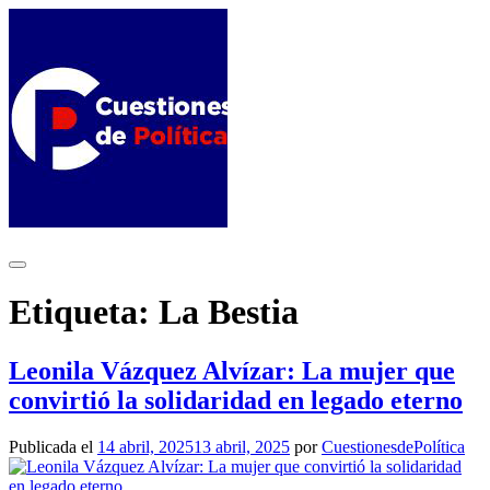
Saltar
al
contenido
Etiqueta:
La Bestia
Leonila Vázquez Alvízar: La mujer que
convirtió la solidaridad en legado eterno
Publicada el
14 abril, 2025
13 abril, 2025
por
CuestionesdePolítica