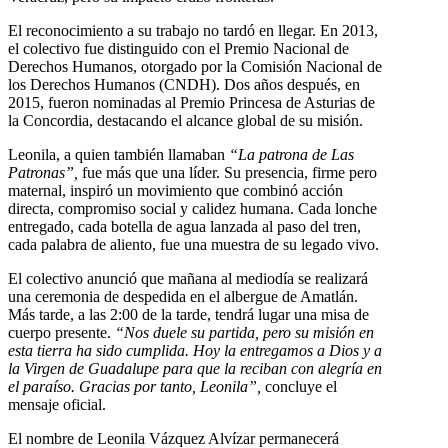
El reconocimiento a su trabajo no tardó en llegar. En 2013,
el colectivo fue distinguido con el Premio Nacional de
Derechos Humanos, otorgado por la Comisión Nacional de
los Derechos Humanos (CNDH). Dos años después, en
2015, fueron nominadas al Premio Princesa de Asturias de
la Concordia, destacando el alcance global de su misión.
Leonila, a quien también llamaban
“La patrona de Las
Patronas”,
fue más que una líder. Su presencia, firme pero
maternal, inspiró un movimiento que combinó acción
directa, compromiso social y calidez humana. Cada lonche
entregado, cada botella de agua lanzada al paso del tren,
cada palabra de aliento, fue una muestra de su legado vivo.
El colectivo anunció que mañana al mediodía se realizará
una ceremonia de despedida en el albergue de Amatlán.
Más tarde, a las 2:00 de la tarde, tendrá lugar una misa de
cuerpo presente.
“Nos duele su partida, pero su misión en
esta tierra ha sido cumplida. Hoy la entregamos a Dios y a
la Virgen de Guadalupe para que la reciban con alegría en
el paraíso. Gracias por tanto, Leonila”,
concluye el
mensaje oficial.
El nombre de Leonila Vázquez Alvízar permanecerá