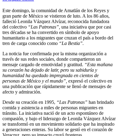
Este domingo, la comunidad de Amatlán de los Reyes y
gran parte de México se vistieron de luto. A los 86 años,
falleció Leonila Vázquez Alvízar, reconocida fundadora
del colectivo
“Las Patronas”,
una iniciativa que por casi
tres décadas se ha convertido en símbolo de apoyo
humanitario a los migrantes que cruzan el país a bordo del
tren de carga conocido como
“La Bestia”.
La noticia fue confirmada por la misma organización a
través de sus redes sociales, donde compartieron un
mensaje cargado de emotividad y gratitud.
“Esta mañana
su corazón ha dejado de latir, pero su sabiduría y
humanidad ha quedado impregnada en cientos de
personas de México y el mundo”,
expresó el colectivo en
una publicación que rápidamente se llenó de mensajes de
afecto y admiración.
Desde su creación en 1995,
“Las Patronas”
han brindado
comida y asistencia a miles de personas migrantes en
tránsito. La iniciativa nació de un acto espontáneo de
compasión, y bajo el liderazgo de Leonila Vázquez Alvízar
se transformó en un movimiento solidario que ha inspirado
a generaciones enteras. Su labor se gestó en el corazón de
Veracruz, pero su impacto cruzó fronteras.