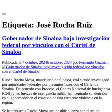
Saltar
al
contenido
Etiqueta:
José Rocha Ruiz
Gobernador de Sinaloa bajo investigación
federal por vínculos con el Cártel de
Sinaloa
Publicada el
7 octubre, 2024
6 octubre, 2024
por
Fernando Guzman
Rubén Rocha Moya, mandatario de Sinaloa, está siendo investigado
por autoridades federales por presuntos lazos con el Cártel de
Sinaloa. De acuerdo con Proceso, el Centro Nacional de Inteligencia
(CNI) y las fuerzas de inteligencia militar han centrado su atención
en el gobernador en el contexto de una creciente violencia en la
región.
Se le atribuye a Rocha Moya una posible alianza con el grupo