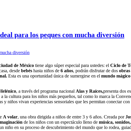
ideal para los peques con mucha diversión
ciudad de México
tiene algo súper especial para ustedes: el
Ciclo de T
casa, desde
bebés
hasta niños de
6 años
, podrán disfrutar de dos
obras 
nal.
Esta es una oportunidad única de sumergirse en el
mundo mágico
Helénico
, a través del programa nacional
Alas y Raíces,
presenta dos e
o a la cultura para los niños más pequeños, tal como lo marca la Conven
as y niños vivan experiencias sensoriales que les permitan conectar con
de
A volar
, una obra dirigida a niños de entre 3 y 6 años. Creada por
Jo
imaginación
de los niños con un espectáculo lleno de
música,
sonidos,
n niño en su proceso de descubrimiento del mundo que lo rodea, guiado