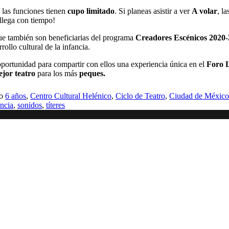
o las funciones tienen
cupo limitado
. Si planeas asistir a ver
A volar
, l
 llega con tiempo!
que también son beneficiarias del programa
Creadores Escénicos 2020
ollo cultural de la infancia.
 oportunidad para compartir con ellos una experiencia única en el
Foro 
jor teatro
para los más
peques.
mo
6 años
,
Centro Cultural Helénico
,
Ciclo de Teatro
,
Ciudad de México
ncia
,
sonidos
,
títeres