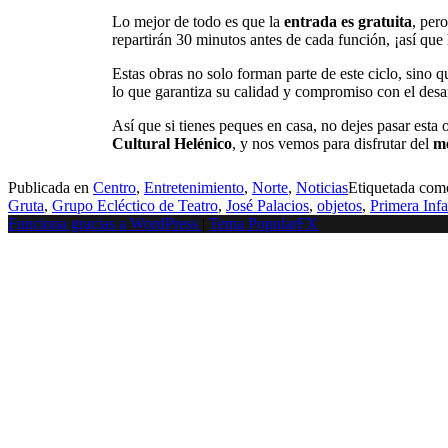
Lo mejor de todo es que la
entrada es gratuita
, per
repartirán 30 minutos antes de cada función, ¡así que
Estas obras no solo forman parte de este ciclo, sino 
lo que garantiza su calidad y compromiso con el desarr
Así que si tienes peques en casa, no dejes pasar esta
Cultural Helénico
, y nos vemos para disfrutar del
me
Publicada en
Centro
,
Entretenimiento
,
Norte
,
Noticias
Etiquetada co
Gruta
,
Grupo Ecléctico de Teatro
,
José Palacios
,
objetos
,
Primera Infa
Funciona gracias a WordPress
|
Tema PopularFX