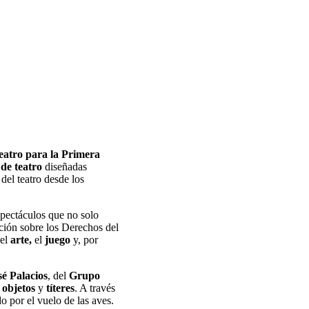
eatro para la Primera
de teatro
diseñadas
del teatro desde los
spectáculos que no solo
ción sobre los Derechos del
 el
arte,
el
juego
y, por
sé Palacios
, del
Grupo
 objetos
y
títeres
. A través
 por el vuelo de las aves.