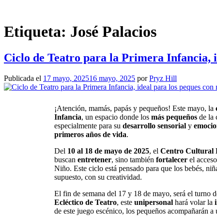
Etiqueta:
José Palacios
Ciclo de Teatro para la Primera Infancia, 
Publicada el
17 mayo, 2025
16 mayo, 2025
por
Pryz Hill
¡Atención, mamás, papás y pequeños! Este mayo, la
Infancia
, un espacio donde los
más pequeños
de la 
especialmente para su
desarrollo sensorial
y
emocio
primeros años de vida
.
Del
10 al 18 de mayo de 2025
, el
Centro Cultural 
buscan
entretener
, sino también
fortalecer
el acces
Niño. Este ciclo está pensado para que los bebés, niñ
supuesto, con su creatividad.
El fin de semana del 17 y 18 de mayo, será el turno 
Ecléctico de Teatro
, este
unipersonal
hará volar la
de este juego escénico, los pequeños acompañarán a u