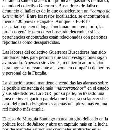
El rancho saltó a la atención pública el pasado 8 de marzo,
cuando el colectivo Guerreros Buscadores de Jalisco
denunció el hallazgo de lo que consideraron un
“campo de
exterminio”.
Entre los restos localizados, se encontraron al
menos 400 pares de zapatos. Aunque la FGR ha
descartado que en el lugar funcionara un crematorio, las
pruebas genéticas en curso buscarán determinar si las
pertenencias encontradas están relacionadas con personas
reportadas como desaparecidas.
Las labores del colectivo Guerreros Buscadores han sido
fundamentales para permitir que las investigaciones sigan
avanzando. Apenas este viernes, recibieron autorización
para ingresar nuevamente a la zona en compañía de peritos
y personal de la Fiscalía.
La situación actual mantiene encendidas las alarmas sobre
la posible existencia de más
“narcorranchos”
en el estado
y sus alrededores. La FGR, por su parte, ha trazado una
línea de investigación paralela que buscará esclarecer si el
caso del rancho Izaguirre es apenas una pieza más en una
red mucho más amplia.
El caso de Murguía Santiago marca un giro delicado en la
política local de Jalisco y abre un capítulo más en la lucha
por desmantelar estructuras criminales infiltradas en el