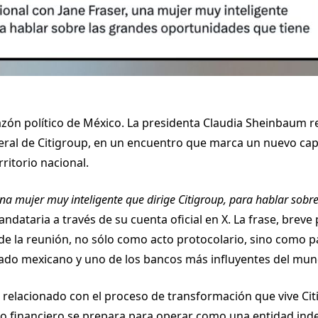
azón político de México. La presidenta Claudia Sheinbaum re
neral de Citigroup, en un encuentro que marca un nuevo cap
ritorio nacional.
una mujer muy inteligente que dirige Citigroup, para hablar sobr
ndataria a través de su cuenta oficial en X. La frase, brev
de la reunión, no sólo como acto protocolario, sino como p
stado mexicano y uno de los bancos más influyentes del mun
 relacionado con el proceso de transformación que vive Cit
o financiero se prepara para operar como una entidad inde