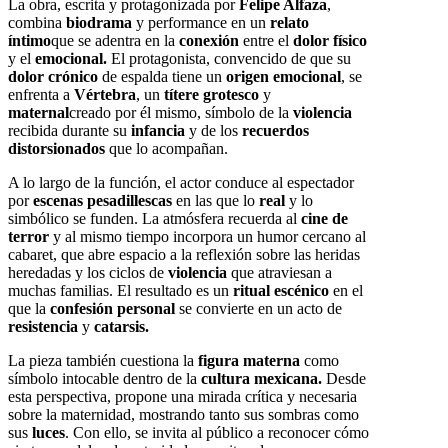
La obra, escrita y protagonizada por
Felipe Alfaza
,
combina
biodrama
y performance en un
relato
íntimo
que se adentra en la
conexión
entre el
dolor físico
y el
emocional.
El protagonista, convencido de que su
dolor crónico
de espalda tiene un
origen emocional
, se
enfrenta a
Vértebra
, un
títere grotesco
y
maternal
creado por él mismo, símbolo de la
violencia
recibida durante su
infancia
y de los
recuerdos
distorsionados
que lo acompañan.
A lo largo de la función, el actor conduce al espectador
por
escenas pesadillescas
en las que lo
real
y lo
simbólico se funden. La atmósfera recuerda al
cine de
terror
y al mismo tiempo incorpora un humor cercano al
cabaret, que abre espacio a la reflexión sobre las heridas
heredadas y los ciclos de
violencia
que atraviesan a
muchas familias. El resultado es un
ritual escénico
en el
que la
confesión personal
se convierte en un acto de
resistencia
y
catarsis.
La pieza también cuestiona la
figura materna
como
símbolo intocable dentro de la
cultura mexicana.
Desde
esta perspectiva, propone una mirada crítica y necesaria
sobre la maternidad, mostrando tanto sus sombras como
sus
luces
. Con ello, se invita al público a reconocer cómo