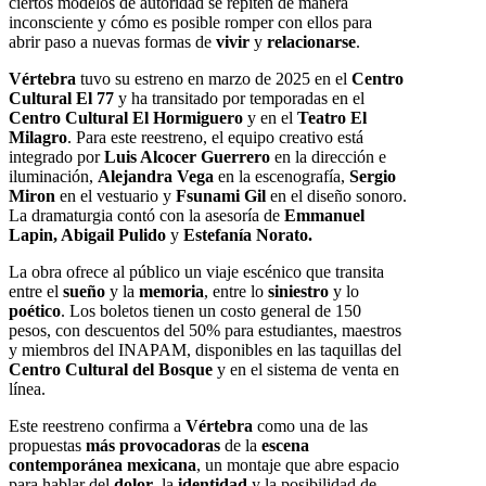
ciertos modelos de autoridad se repiten de manera
inconsciente y cómo es posible romper con ellos para
abrir paso a nuevas formas de
vivir
y
relacionarse
.
Vértebra
tuvo su estreno en marzo de 2025 en el
Centro
Cultural El 77
y ha transitado por temporadas en el
Centro Cultural El Hormiguero
y en el
Teatro El
Milagro
. Para este reestreno, el equipo creativo está
integrado por
Luis Alcocer Guerrero
en la dirección e
iluminación,
Alejandra Vega
en la escenografía,
Sergio
Miron
en el vestuario y
Fsunami Gil
en el diseño sonoro.
La dramaturgia contó con la asesoría de
Emmanuel
Lapin, Abigail Pulido
y
Estefanía Norato.
La obra ofrece al público un viaje escénico que transita
entre el
sueño
y la
memoria
, entre lo
siniestro
y lo
poético
. Los boletos tienen un costo general de 150
pesos, con descuentos del 50% para estudiantes, maestros
y miembros del INAPAM, disponibles en las taquillas del
Centro Cultural del Bosque
y en el sistema de venta en
línea.
Este reestreno confirma a
Vértebra
como una de las
propuestas
más provocadoras
de la
escena
contemporánea mexicana
, un montaje que abre espacio
para hablar del
dolor
, la
identidad
y la posibilidad de