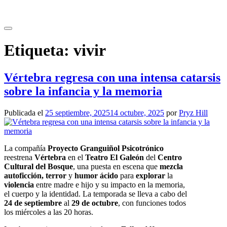
Saltar
al
contenido
Etiqueta:
vivir
Vértebra regresa con una intensa catarsis
sobre la infancia y la memoria
Publicada el
25 septiembre, 2025
14 octubre, 2025
por
Pryz Hill
La compañía
Proyecto Granguiñol Psicotrónico
reestrena
Vértebra
en el
Teatro El Galeón
del
Centro
Cultural del Bosque
, una puesta en escena que
mezcla
autoficción, terror
y
humor ácido
para
explorar
la
violencia
entre madre e hijo y su impacto en la memoria,
el cuerpo y la identidad. La temporada se lleva a cabo del
24 de septiembre
al
29 de octubre
, con funciones todos
los miércoles a las 20 horas.