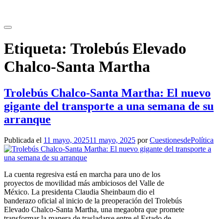
Saltar
al
contenido
Etiqueta:
Trolebús Elevado
Chalco-Santa Martha
Trolebús Chalco-Santa Martha: El nuevo
gigante del transporte a una semana de su
arranque
Publicada el
11 mayo, 2025
11 mayo, 2025
por
CuestionesdePolítica
La cuenta regresiva está en marcha para uno de los
proyectos de movilidad más ambiciosos del Valle de
México. La presidenta Claudia Sheinbaum dio el
banderazo oficial al inicio de la preoperación del Trolebús
Elevado Chalco-Santa Martha, una megaobra que promete
transformar la manera de trasladarse entre el Estado de