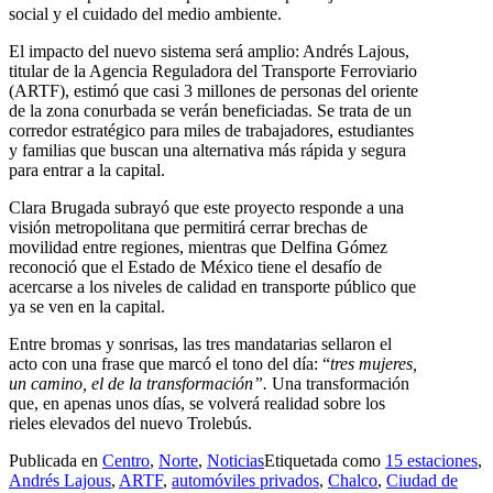
social y el cuidado del medio ambiente.
El impacto del nuevo sistema será amplio: Andrés Lajous,
titular de la Agencia Reguladora del Transporte Ferroviario
(ARTF), estimó que casi 3 millones de personas del oriente
de la zona conurbada se verán beneficiadas. Se trata de un
corredor estratégico para miles de trabajadores, estudiantes
y familias que buscan una alternativa más rápida y segura
para entrar a la capital.
Clara Brugada subrayó que este proyecto responde a una
visión metropolitana que permitirá cerrar brechas de
movilidad entre regiones, mientras que Delfina Gómez
reconoció que el Estado de México tiene el desafío de
acercarse a los niveles de calidad en transporte público que
ya se ven en la capital.
Entre bromas y sonrisas, las tres mandatarias sellaron el
acto con una frase que marcó el tono del día: “
tres mujeres,
un camino, el de la transformación”.
Una transformación
que, en apenas unos días, se volverá realidad sobre los
rieles elevados del nuevo Trolebús.
Publicada en
Centro
,
Norte
,
Noticias
Etiquetada como
15 estaciones
,
Andrés Lajous
,
ARTF
,
automóviles privados
,
Chalco
,
Ciudad de