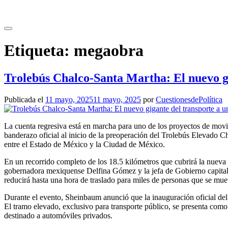
Saltar
al
contenido
Etiqueta:
megaobra
Trolebús Chalco-Santa Martha: El nuevo g
Publicada el
11 mayo, 2025
11 mayo, 2025
por
CuestionesdePolítica
La cuenta regresiva está en marcha para uno de los proyectos de mov
banderazo oficial al inicio de la preoperación del Trolebús Elevado 
entre el Estado de México y la Ciudad de México.
En un recorrido completo de los 18.5 kilómetros que cubrirá la nueva l
gobernadora mexiquense Delfina Gómez y la jefa de Gobierno capitali
reducirá hasta una hora de traslado para miles de personas que se mu
Durante el evento, Sheinbaum anunció que la inauguración oficial del
El tramo elevado, exclusivo para transporte público, se presenta como
destinado a automóviles privados.