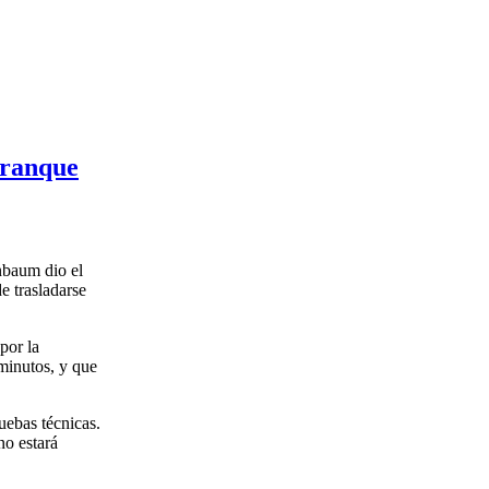
rranque
nbaum dio el
e trasladarse
por la
minutos, y que
uebas técnicas.
no estará