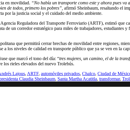
cia en movilidad.
“No había un transporte como este y ahora pues va a 
bien de todos, primero los pobres”,
afirmó Sheinbaum, resaltando el imp
a por la justicia social y el cuidado del medio ambiente.
la Agencia Reguladora del Transporte Ferroviario (ARTF), estimó que ca
ta de un corredor estratégico para miles de trabajadores, estudiantes y 
olitana que permitirá cerrar brechas de movilidad entre regiones, mien
a los niveles de calidad en transporte público que ya se ven en la capi
frase que marcó el tono del día: “
tres mujeres, un camino, el de la tran
e los rieles elevados del nuevo Trolebús.
Andrés Lajous
,
ARTF
,
automóviles privados
,
Chalco
,
Ciudad de Méxic
presidenta Claudia Sheinbaum
,
Santa Martha Acatitla
,
transformar
,
Tro