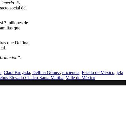
tenerlo. El
acto social del
si 3 millones de
familias que
tras que Delfina
tal.
sformación”.
o
,
Clara Brugada
,
Delfina Gómez
,
eficiencia
,
Estado de México
,
jefa
lebús Elevado Chalco-Santa Martha
,
Valle de México