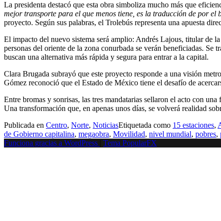
La presidenta destacó que esta obra simboliza mucho más que eficien
mejor transporte para el que menos tiene, es la traducción de por el 
proyecto. Según sus palabras, el Trolebús representa una apuesta direct
El impacto del nuevo sistema será amplio: Andrés Lajous, titular de 
personas del oriente de la zona conurbada se verán beneficiadas. Se tra
buscan una alternativa más rápida y segura para entrar a la capital.
Clara Brugada subrayó que este proyecto responde a una visión metrop
Gómez reconoció que el Estado de México tiene el desafío de acercarse 
Entre bromas y sonrisas, las tres mandatarias sellaron el acto con una 
Una transformación que, en apenas unos días, se volverá realidad sobr
Publicada en
Centro
,
Norte
,
Noticias
Etiquetada como
15 estaciones
,
de Gobierno capitalina
,
megaobra
,
Movilidad
,
nivel mundial
,
pobres
,
Funciona gracias a WordPress
|
Tema PopularFX