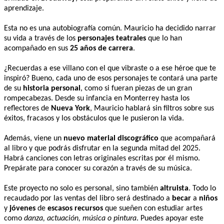
aprendizaje.
Esta no es una autobiografía común. Mauricio ha decidido narrar
su vida a través de los
personajes teatrales
que lo han
acompañado en sus
25 años de carrera
.
¿Recuerdas a ese villano con el que vibraste o a ese héroe que te
inspiró? Bueno, cada uno de esos personajes te contará una parte
de su
historia personal
, como si fueran piezas de un gran
rompecabezas. Desde su infancia en Monterrey hasta los
reflectores de
Nueva York
, Mauricio hablará sin filtros sobre sus
éxitos, fracasos y los obstáculos que le pusieron la vida.
Además, viene un
nuevo material discográfico
que acompañará
al libro y que podrás disfrutar en la segunda mitad del 2025.
Habrá canciones con letras originales escritas por él mismo.
Prepárate para conocer su corazón a través de su música.
Este proyecto no solo es personal, sino también
altruista
. Todo lo
recaudado por las ventas del libro será destinado a
becar
a
niños
y
jóvenes
de
escasos recursos
que sueñen con estudiar artes
como
danza, actuación, música o pintura
. Puedes apoyar este