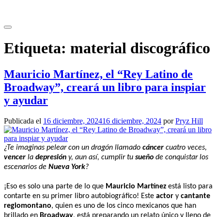
Saltar
al
contenido
Etiqueta:
material discográfico
Mauricio Martínez, el “Rey Latino de
Broadway”, creará un libro para inspiar
y ayudar
Publicada el
16 diciembre, 2024
16 diciembre, 2024
por
Pryz Hill
¿Te imaginas pelear con un dragón llamado
cáncer
cuatro veces,
vencer
la
depresión
y, aun así, cumplir tu
sueño
de conquistar los
escenarios de
Nueva York
?
¡Eso es solo una parte de lo que
Mauricio Martínez
está listo para
contarte en su primer libro autobiográfico! Este
actor
y
cantante
regiomontano
, quien es uno de los cinco mexicanos que han
brillado en
Broadway
, está preparando un relato único y lleno de