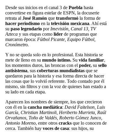
Desde sus inicios en el canal 3 de
Puebla
hasta
convertirse en figura estelar de ESPN, la docuserie
retrata al
José Ramón
que
transformó
la forma de
hacer periodismo
en la
televisión mexicana
. Ahí está
su
paso legendario
por
Imevisión, Canal 13, TV
Azteca
y sus etapas como
líder
de programas que
marcaron época:
Fútbol Picante, Equipo Fútbol,
Cronómetro.
Y no se queda solo en lo profesional. Esta historia se
mete de lleno en su
mundo íntimo.
Su
vida familiar
,
los momentos duros, las broncas con el
poder,
su
sello
antisistema
, sus
coberturas mundialistas
que se
quedaron para la historia y esa forma directa de hacer
las cosas que lo volvió referente. Todo contado por él
mismo, sin filtros y con la voz de quienes han estado a
su lado en cada etapa.
Aparecen los nombres de siempre, los que crecieron
con él en la
cancha mediática
:
David Faitelson, Luis
García, Christian Martinoli, Heriberto Murrieta, Raúl
Orvañanos, Toño de Valdés, Roberto Gómez Junco,
Antonio Moreno
, entre otros
cracks
que lo conocen de
cerca. También hay
voces de casa
: sus hijos, su