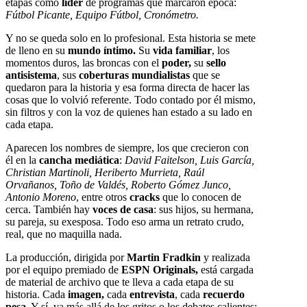
etapas como
líder
de programas que marcaron época:
Fútbol Picante, Equipo Fútbol, Cronómetro.
Y no se queda solo en lo profesional. Esta historia se mete
de lleno en su
mundo íntimo.
Su
vida familiar
, los
momentos duros, las broncas con el
poder,
su
sello
antisistema
, sus
coberturas mundialistas
que se
quedaron para la historia y esa forma directa de hacer las
cosas que lo volvió referente. Todo contado por él mismo,
sin filtros y con la voz de quienes han estado a su lado en
cada etapa.
Aparecen los nombres de siempre, los que crecieron con
él en la
cancha mediática
:
David Faitelson, Luis García,
Christian Martinoli, Heriberto Murrieta, Raúl
Orvañanos, Toño de Valdés, Roberto Gómez Junco,
Antonio Moreno
, entre otros
cracks
que lo conocen de
cerca. También hay
voces de casa
: sus hijos, su hermana,
su pareja, su exesposa. Todo eso arma un retrato crudo,
real, que no maquilla nada.
La producción, dirigida por
Martin Fradkin
y realizada
por el equipo premiado de
ESPN Originals,
está cargada
de material de archivo que te lleva a cada etapa de su
historia. Cada
imagen,
cada
entrevista
, cada
recuerdo
pesa
. Y sí, va más allá de los gritos o los debates calientes: