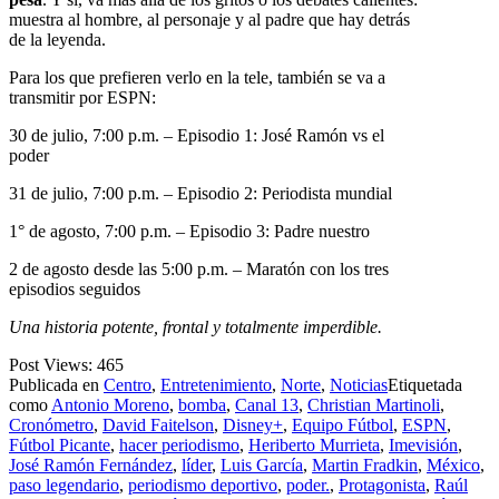
muestra al hombre, al personaje y al padre que hay detrás
de la leyenda.
Para los que prefieren verlo en la tele, también se va a
transmitir por ESPN:
30 de julio, 7:00 p.m. – Episodio 1: José Ramón vs el
poder
31 de julio, 7:00 p.m. – Episodio 2: Periodista mundial
1° de agosto, 7:00 p.m. – Episodio 3: Padre nuestro
2 de agosto desde las 5:00 p.m. – Maratón con los tres
episodios seguidos
Una historia potente, frontal y totalmente imperdible.
Post Views:
465
Publicada en
Centro
,
Entretenimiento
,
Norte
,
Noticias
Etiquetada
como
Antonio Moreno
,
bomba
,
Canal 13
,
Christian Martinoli
,
Cronómetro
,
David Faitelson
,
Disney+
,
Equipo Fútbol
,
ESPN
,
Fútbol Picante
,
hacer periodismo
,
Heriberto Murrieta
,
Imevisión
,
José Ramón Fernández
,
líder
,
Luis García
,
Martin Fradkin
,
México
,
paso legendario
,
periodismo deportivo
,
poder.
,
Protagonista
,
Raúl