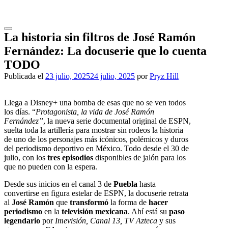
Saltar
al
contenido
La historia sin filtros de José Ramón
Fernández: La docuserie que lo cuenta
TODO
Publicada el
23 julio, 2025
24 julio, 2025
por
Pryz Hill
Llega a
Disney+
una
bomba
de esas que no se ven todos
los días. “
Protagonista, la vida de José Ramón
Fernández”
, la nueva
serie documental
original de
ESPN
,
suelta toda la artillería para mostrar sin rodeos la historia
de uno de los personajes más icónicos, polémicos y duros
del
periodismo deportivo
en
México
. Todo desde el 30 de
julio, con los
tres episodios
disponibles de jalón para los
que no pueden con la espera.
Desde sus inicios en el canal 3 de
Puebla
hasta
convertirse en figura estelar de ESPN, la docuserie retrata
al
José Ramón
que
transformó
la forma de
hacer
periodismo
en la
televisión mexicana
. Ahí está su
paso
legendario
por
Imevisión, Canal 13, TV Azteca
y sus