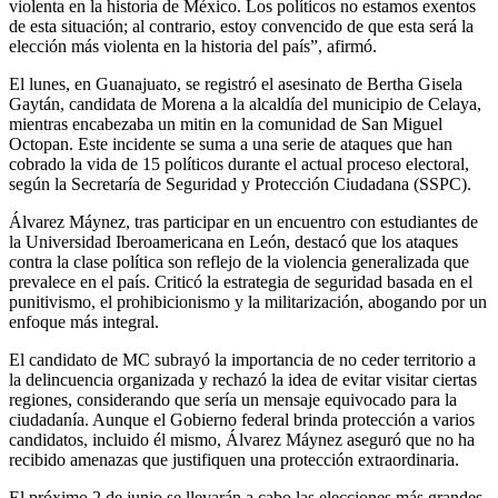
violenta en la historia de México. Los políticos no estamos exentos
de esta situación; al contrario, estoy convencido de que esta será la
elección más violenta en la historia del país”, afirmó.
El lunes, en Guanajuato, se registró el asesinato de Bertha Gisela
Gaytán, candidata de Morena a la alcaldía del municipio de Celaya,
mientras encabezaba un mitin en la comunidad de San Miguel
Octopan. Este incidente se suma a una serie de ataques que han
cobrado la vida de 15 políticos durante el actual proceso electoral,
según la Secretaría de Seguridad y Protección Ciudadana (SSPC).
Álvarez Máynez, tras participar en un encuentro con estudiantes de
la Universidad Iberoamericana en León, destacó que los ataques
contra la clase política son reflejo de la violencia generalizada que
prevalece en el país. Criticó la estrategia de seguridad basada en el
punitivismo, el prohibicionismo y la militarización, abogando por un
enfoque más integral.
El candidato de MC subrayó la importancia de no ceder territorio a
la delincuencia organizada y rechazó la idea de evitar visitar ciertas
regiones, considerando que sería un mensaje equivocado para la
ciudadanía. Aunque el Gobierno federal brinda protección a varios
candidatos, incluido él mismo, Álvarez Máynez aseguró que no ha
recibido amenazas que justifiquen una protección extraordinaria.
El próximo 2 de junio se llevarán a cabo las elecciones más grandes