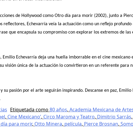
ucciones de Hollywood como Otro día para morir (2002), junto a Pier
los reflectores, Echevarría veía la actuación como un reflejo profund
frase que encapsula su compromiso con explorar los extremos de la
Emilio Echevarría deja una huella imborrable en el cine mexicano e
su visión única de la actuación lo convirtieron en un referente para
y su pasión por el arte seguirán inspirando. Descanse en paz, Emilio
.
cias
Etiquetada como
80 años
,
Academia Mexicana de Artes
bel
,
Cine Mexicano’
,
Circo Maroma y Teatro
,
Dimitrio Sarrás
 día para morir
,
Otto Minera
,
película
,
Pierce Brosnan
,
Somo