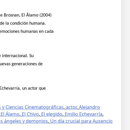
ce Brosnan, El Álamo (2004)
o de la condición humana.
s emociones humanas en cada
 internacional. Su
 nuevas generaciones de
 Echevarría, un actor que
 y Ciencias Cinematográficas
,
actor
,
Alejandro
,
El Álamo
,
El Chivo
,
El elegido
,
Emilio Echevarría
,
s ángeles y demonios
,
Un día crucial para Ausencio