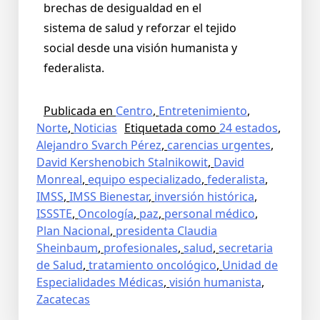
brechas de desigualdad en el
sistema de salud y reforzar el tejido
social desde una visión humanista y
federalista.
Publicada en
Centro
,
Entretenimiento
,
Norte
,
Noticias
Etiquetada como
24 estados
,
Alejandro Svarch Pérez
,
carencias urgentes
,
David Kershenobich Stalnikowit
,
David
Monreal
,
equipo especializado
,
federalista
,
IMSS
,
IMSS Bienestar
,
inversión histórica
,
ISSSTE
,
Oncología
,
paz
,
personal médico
,
Plan Nacional
,
presidenta Claudia
Sheinbaum
,
profesionales
,
salud
,
secretaria
de Salud
,
tratamiento oncológico
,
Unidad de
Especialidades Médicas
,
visión humanista
,
Zacatecas