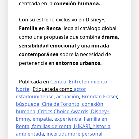
centrada en la
conexión humana.
Con su estreno exclusivo en Disney+,
Familia en Renta
llega al catálogo global
como una propuesta que combina
drama,
sensibilidad emocional
y una
mirada
contemporánea
sobre la necesidad de
pertenencia en
entornos urbanos.
Publicada en
Centro
,
Entretenimiento
,
Norte
Etiquetada como
actor
estadounidense
,
actuación
,
Brendan Fraser
,
búsqueda
,
Cine de Toronto
,
conexión
humana
,
Critics Choice Awards
,
Disney+
,
Emmy
,
empatía
,
experiencia
,
Familia en
Renta
,
familias de renta
,
HIKARI
,
historia
ambientada
,
incertidumbre personal
,