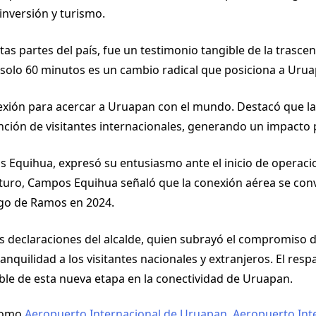
inversión y turismo.
ntas partes del país, fue un testimonio tangible de la trasc
n solo 60 minutos es un cambio radical que posiciona a Uru
xión para acercar a Uruapan con el mundo. Destacó que la l
nción de visitantes internacionales, generando un impacto pos
 Equihua, expresó su entusiasmo ante el inicio de operacio
uturo, Campos Equihua señaló que la conexión aérea se conve
ngo de Ramos en 2024.
 declaraciones del alcalde, quien subrayó el compromiso de
quilidad a los visitantes nacionales y extranjeros. El respal
ble de esta nueva etapa en la conectividad de Uruapan.
como
Aeropuerto Internacional de Uruapan
,
Aeropuerto Inte