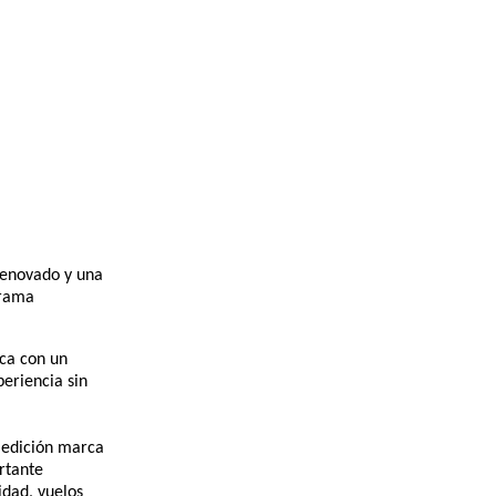
renovado y una
rrama
ica con un
periencia sin
a edición marca
rtante
idad, vuelos