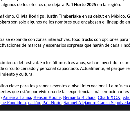
o algunos de los efectos que dejará
Pa’l Norte 2025
en la región.
l máximo.
Olivia Rodrigo, Justin Timberlake
en su debut en México,
G
okers
son solo algunos de los nombres que encabezan el lineup de en
ia se expande con zonas interactivas, food trucks con opciones para 
, activaciones de marcas y escenarios sorpresa que harán de cada rinc
imiento del festival. En los últimos tres años, se han invertido recur
e circuito cerrado y personal capacitado. Actualmente, el parque re
imiento y cultura.
no clave para los grandes eventos a nivel internacional. La música es
stentes que están por vivir una de las experiencias más emocionantes 
mo
América Latina
,
Benson Boone
,
Bernardo Bichara
,
Charli XCX
,
edi
que Fundidora
,
pasión
,
Pa’l Norte
,
Samuel Alejandro García Sepúlveda