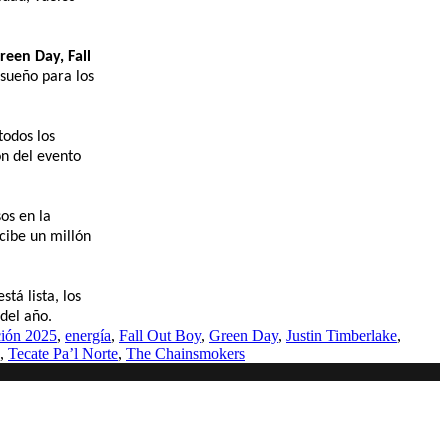
reen Day, Fall
sueño para los
todos los
ón del evento
sos en la
cibe un millón
tá lista, los
del año.
ción 2025
,
energía
,
Fall Out Boy
,
Green Day
,
Justin Timberlake
,
,
Tecate Pa’l Norte
,
The Chainsmokers