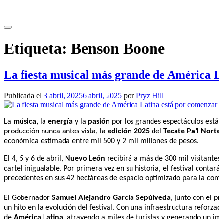
Saltar
al
contenido
Etiqueta:
Benson Boone
La fiesta musical más grande de América 
Publicada el
3 abril, 2025
6 abril, 2025
por
Pryz Hill
La
música,
la
energía
y la
pasión
por los grandes espectáculos est
producción nunca antes vista, la
edición 2025
del
Tecate Pa’l Nort
económica estimada entre mil 500 y 2 mil millones de pesos.
El 4, 5 y 6 de abril,
Nuevo León
recibirá a más de 300 mil visitant
cartel inigualable. Por primera vez en su historia, el festival con
precedentes en sus 42 hectáreas de espacio optimizado para la como
El Gobernador
Samuel Alejandro García Sepúlveda
, junto con el 
un hito en la evolución del festival. Con una infraestructura refor
de
América Latina
, atrayendo a miles de turistas y generando un i