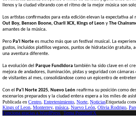
llenos y la ciudad vibrando con el ritmo de la mejor música son sol
Los artistas confirmados para esta edición elevan la expectativa a
Out Boy, Benson Boone, Charli XCX, Kings of Leon
y
The Chainsm
amantes de la música.
Pero
Pa’l Norte
es mucho más que un festival musical. La experienc
gustos, incluidos platillos veganos, puntos de hidratación gratuita
una aventura diferente.
La evolución del
Parque Fundidora
también ha sido clave en el crec
mejora de andadores, iluminación, pistas y seguridad con cámaras d
de visitantes al mes, consolidándose como un epicentro de entreten
Con el
Pa’l Norte 2025
,
Nuevo León
reafirma su posición como desti
escenarios preparados y la ciudad entera espera a los miles de asi
Publicada en
Centro
,
Entretenimiento
,
Norte
,
Noticias
Etiquetada co
Kings of Leon
,
Monterrey
,
música
,
Nuevo León
,
Olivia Rodrigo
,
Par
Funciona gracias a WordPress
|
Tema PopularFX