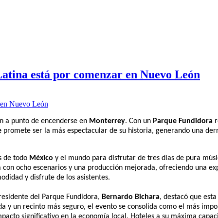
Latina está por comenzar en Nuevo León
án a punto de encenderse en
Monterrey
. Con un
Parque Fundidora
e
promete ser la más espectacular de su historia, generando una de
es de todo
México
y el mundo para disfrutar de tres días de pura mús
tará con ocho escenarios y una producción mejorada, ofreciendo una ex
didad y disfrute de los asistentes.
presidente del Parque Fundidora,
Bernardo Bichara
, destacó que est
zada y un recinto más seguro, el evento se consolida como el más impo
mpacto significativo en la economía local. Hoteles a su máxima capac