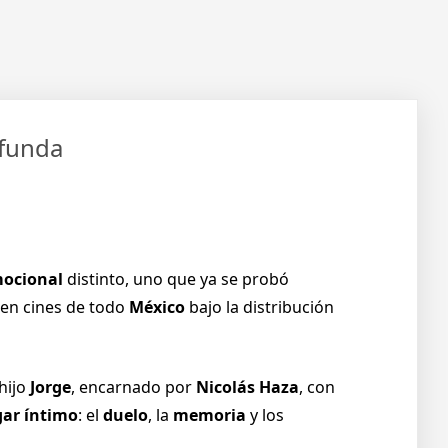
ofunda
mocional
distinto, uno que ya se probó
 en cines de todo
México
bajo la distribución
hijo
Jorge
, encarnado por
Nicolás Haza
, con
gar íntimo
: el
duelo
, la
memoria
y los