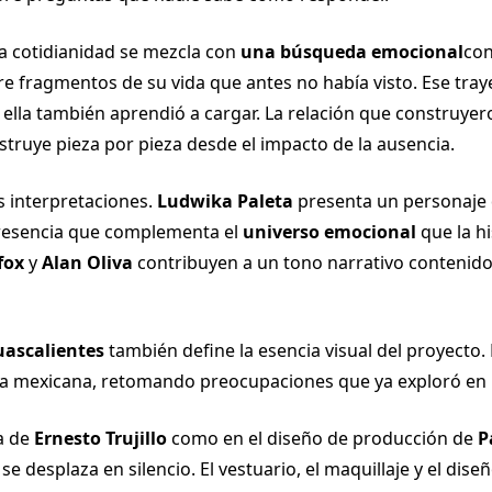
la cotidianidad se mezcla con
una búsqueda emocional
con
e fragmentos de su vida que antes no había visto. Ese tra
e ella también aprendió a cargar. La relación que construye
struye pieza por pieza desde el impacto de la ausencia.
s interpretaciones.
Ludwika Paleta
presenta un personaje q
resencia que complementa el
universo emocional
que la hi
fox
y
Alan Oliva
contribuyen a un tono narrativo contenido
ascalientes
también define la esencia visual del proyecto.
ica mexicana, retomando preocupaciones que ya exploró en
ía de
Ernesto Trujillo
como en el diseño de producción de
P
e desplaza en silencio. El vestuario, el maquillaje y el di