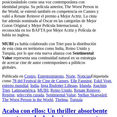
posicionándolo como una voz contemporánea con
identidad propia. Su película anterior, The Worst Person in
the World, se estrenó también en competencia en Cannes y
valió a Renate Reinsve el premio a Mejor Actriz. La cinta
fue además nominada al Oscar en las categorías de Mejor
Guion Original y Mejor Película Internacional, y
reconocida en los BAFTA por Mejor Actriz y Película de
habla no inglesa.
MUBI
ya había colaborado con Trier para la distribución
de esta cinta en territorios como India, Reino Unido y
Turquía, por lo que esta nueva alianza con
Sentimental
Value
representa una continuidad natural en su estrategia
de acercar cine de autor contemporáneo a públicos
globales.
Publicada en
Centro
,
Entretenimiento
,
Norte
,
Noticias
Etiquetada
como
78 del Festival de Cine de Cannes
,
Elle Fanning
,
Eskil Vogt
,
estreno mundial
,
India
,
Inga Ibsdotter Lilleaas
,
Irlanda
,
Joachim
Trier
,
Latinoamérica
,
MUBI
,
Reino Unido
,
Renate Reinsve
,
Reprise
,
selección curada
,
Sentimental Value
,
Stellan Skarsgård
,
The Worst Person in the World
,
Thelma
,
Turquía
Acaba con ellos: Un thriller absorbente