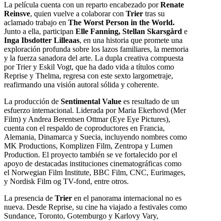
La película cuenta con un reparto encabezado por
Renate
Reinsve
, quien vuelve a colaborar con
Trier
tras su
aclamado trabajo en
The Worst Person in the World.
Junto a ella, participan
Elle Fanning, Stellan Skarsgård
e
Inga Ibsdotter Lilleaas
, en una historia que promete una
exploración profunda sobre los lazos familiares, la memoria
y la fuerza sanadora del arte. La dupla creativa compuesta
por Trier y Eskil Vogt, que ha dado vida a títulos como
Reprise y Thelma, regresa con este sexto largometraje,
reafirmando una visión autoral sólida y coherente.
La producción de
Sentimental Value
es resultado de un
esfuerzo internacional. Liderada por Maria Ekerhovd (Mer
Film) y Andrea Berentsen Ottmar (Eye Eye Pictures),
cuenta con el respaldo de coproductores en Francia,
Alemania, Dinamarca y Suecia, incluyendo nombres como
MK Productions, Komplizen Film, Zentropa y Lumen
Production. El proyecto también se ve fortalecido por el
apoyo de destacadas instituciones cinematográficas como
el Norwegian Film Institute, BBC Film, CNC, Eurimages,
y Nordisk Film og TV-fond, entre otros.
La presencia de
Trier
en el panorama internacional no es
nueva. Desde Reprise, su cine ha viajado a festivales como
Sundance, Toronto, Gotemburgo y Karlovy Vary,