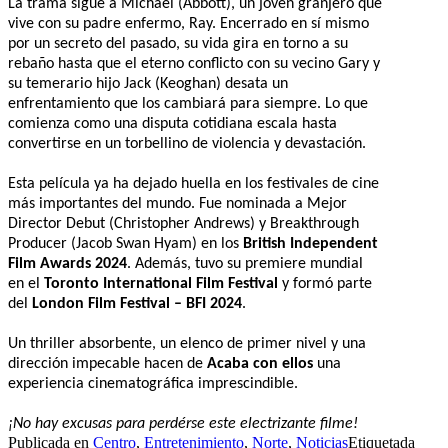
La trama sigue a Michael (Abbott), un joven granjero que
vive con su padre enfermo, Ray. Encerrado en sí mismo
por un secreto del pasado, su vida gira en torno a su
rebaño hasta que el eterno conflicto con su vecino Gary y
su temerario hijo Jack (Keoghan) desata un
enfrentamiento que los cambiará para siempre. Lo que
comienza como una disputa cotidiana escala hasta
convertirse en un torbellino de violencia y devastación.
Esta película ya ha dejado huella en los festivales de cine
más importantes del mundo.
Fue nominada a Mejor
Director Debut (Christopher Andrews) y Breakthrough
Producer (Jacob Swan Hyam) en los
British Independent
Film Awards 2024
.
Además, tuvo su premiere mundial
en el
Toronto International Film Festival
y formó parte
del
London Film Festival – BFI 2024
.
Un thriller absorbente, un elenco de primer nivel y una
dirección impecable hacen de
Acaba con ellos
una
experiencia cinematográfica imprescindible.
¡No hay excusas para perdérse este electrizante filme!
Publicada en
Centro
,
Entretenimiento
,
Norte
,
Noticias
Etiquetada