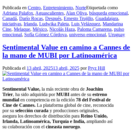
Publicada en
Centro
,
Entretenimiento
,
Norte
Etiquetada como
Adriana Palafox
,
Aguascalientes
,
Alan Oliva
,
búsqueda emocional
,
Canadá
,
Darío Rocas
,
Después
,
Ernesto Trujillo
,
Guadalajara
,
iniciativas
,
Irlanda
,
Ludwika Paleta
,
Luis Velázquez
,
Mandarina
Cine
,
Melaque
,
México
,
Nicolás Haza
,
Paloma Camarena
,
pulso
emocional
,
Sofía Gómez Córdova
,
universo emocional
,
Uruguay
Sentimental Value en camino a Cannes de
la mano de MUBI por Latinoamérica
Publicada el
13 abril, 2025
13 abril, 2025
por
Pryz Hill
Sentimental Value,
la más reciente obra de
Joachim
Trier
, ha sido adquirida por
MUBI
antes de su
estreno
mundial
en competencia en la edición
78 del Festival de
Cine de Cannes.
La plataforma global de cine, reconocida
por su
selección curada
y producciones originales,
asegura los derechos de distribución para
Reino Unido,
Irlanda, Latinoamérica, Turquía e India,
ampliando así
su colaboración con el
cineasta noruego
.