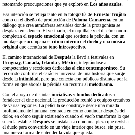
retomando preocupaciones que ya exploró en
Los años azules.
Esa intención se refleja tanto en la fotografía de
Ernesto Trujillo
como en el diseño de producción de
Paloma Camarena,
en un
diálogo que crea atmósferas sensibles donde la protagonista se
desplaza en silencio. El vestuario, el maquillaje y el diseño sonoro
completan el
espacio emocional
que sostiene la película, con un
montaje que acompaña el
ritmo interno
del
duelo
y una
música
original
que acentúa su
tono introspectivo.
El camino internacional de
Después
la llevó a festivales en
Uruguay, Canadá, Irlanda
y
México
, integrándose a
competencias y secciones dedicadas al
cine contemporáneo
. Su
recorrido confirma el carácter universal de una historia que surge
desde la
intimidad
, pero que conecta con públicos distintos por la
forma en que aborda la pérdida sin recurrir al
melodrama.
Con el apoyo de distintas
iniciativas
y
fondos dedicados
a
fortalecer el cine nacional, la producción reunió a equipos creativos
de varias regiones. La película se construye desde una mirada
profundamente humana, centrada en cómo continuar después del
dolor, en cómo seguir existiendo cuando el vacío transforma lo que
se creía estable.
Después
se instala así como una pieza que revisita
el duelo para convertirlo en un viaje interior que busca, sin prisa,
una nueva forma de entender la vida que queda.