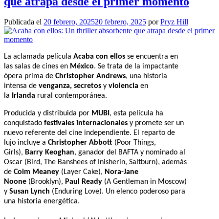
que atrapa desde el primer momento
Publicada el
20 febrero, 2025
20 febrero, 2025
por
Pryz Hill
La aclamada película
Acaba con ellos
se encuentra en
las salas de cines en
México
. Se trata de la impactante
ópera prima de
Christopher Andrews
, una historia
intensa de
venganza, secretos
y
violencia
en
la
Irlanda
rural contemporánea.
Producida y distribuida por
MUBI
, esta película ha
conquistado
festivales internacionales
y promete ser un
nuevo referente del cine independiente.
El reparto de
lujo incluye a
Christopher Abbott
(Poor Things,
Girls),
Barry Keoghan
, ganador del BAFTA y nominado al
Oscar (Bird, The Banshees of Inisherin, Saltburn), además
de
Colm Meaney
(Layer Cake),
Nora-Jane
Noone
(Brooklyn),
Paul Ready
(A Gentleman in Moscow)
y
Susan Lynch
(Enduring Love).
Un elenco poderoso para
una historia energética.