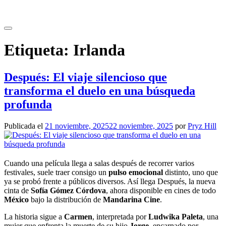
Saltar
al
contenido
Etiqueta:
Irlanda
Después: El viaje silencioso que
transforma el duelo en una búsqueda
profunda
Publicada el
21 noviembre, 2025
22 noviembre, 2025
por
Pryz Hill
Cuando una película llega a salas después de recorrer varios
festivales, suele traer consigo un
pulso emocional
distinto, uno que
ya se probó frente a públicos diversos. Así llega Después, la nueva
cinta de
Sofía Gómez Córdova
, ahora disponible en cines de todo
México
bajo la distribución de
Mandarina Cine
.
La historia sigue a
Carmen
, interpretada por
Ludwika Paleta
, una
mujer que enfrenta la muerte de su hijo
Jorge
, encarnado por