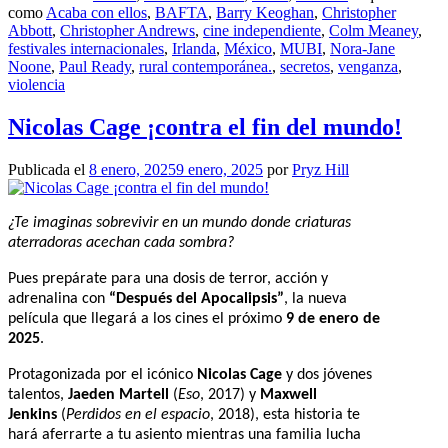
como
Acaba con ellos
,
BAFTA
,
Barry Keoghan
,
Christopher
Abbott
,
Christopher Andrews
,
cine independiente
,
Colm Meaney
,
festivales internacionales
,
Irlanda
,
México
,
MUBI
,
Nora-Jane
Noone
,
Paul Ready
,
rural contemporánea.
,
secretos
,
venganza
,
violencia
Nicolas Cage ¡contra el fin del mundo!
Publicada el
8 enero, 2025
9 enero, 2025
por
Pryz Hill
¿Te imaginas sobrevivir en un mundo donde criaturas
aterradoras acechan cada sombra?
Pues prepárate para una dosis de terror, acción y
adrenalina con
“Después del Apocalipsis”
, la nueva
película que llegará a los cines el próximo
9 de enero de
2025
.
Protagonizada por el icónico
Nicolas Cage
y dos jóvenes
talentos,
Jaeden Martell
(
Eso
, 2017) y
Maxwell
Jenkins
(
Perdidos en el espacio
, 2018), esta historia te
hará aferrarte a tu asiento mientras una familia lucha