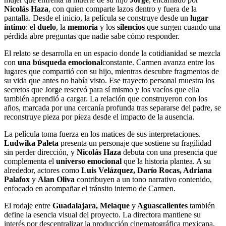
Nicolás Haza
, con quien comparte lazos dentro y fuera de la
pantalla. Desde el inicio, la película se construye desde un
lugar
íntimo
: el
duelo
, la
memoria
y los
silencios
que surgen cuando una
pérdida abre preguntas que nadie sabe cómo responder.
El relato se desarrolla en un espacio donde la cotidianidad se mezcla
con
una búsqueda emocional
constante. Carmen avanza entre los
lugares que compartió con su hijo, mientras descubre fragmentos de
su vida que antes no había visto. Ese trayecto personal muestra los
secretos que Jorge reservó para sí mismo y los vacíos que ella
también aprendió a cargar. La relación que construyeron con los
años, marcada por una cercanía profunda tras separarse del padre, se
reconstruye pieza por pieza desde el impacto de la ausencia.
La película toma fuerza en los matices de sus interpretaciones.
Ludwika Paleta
presenta un personaje que sostiene su fragilidad
sin perder dirección, y
Nicolás Haza
debuta con una presencia que
complementa el
universo emocional
que la historia plantea. A su
alrededor, actores como
Luis Velázquez, Darío Rocas, Adriana
Palafox
y
Alan Oliva
contribuyen a un tono narrativo contenido,
enfocado en acompañar el tránsito interno de Carmen.
El rodaje entre
Guadalajara, Melaque
y
Aguascalientes
también
define la esencia visual del proyecto. La directora mantiene su
interés por descentralizar la producción cinematográfica mexicana,