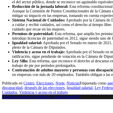
el del sector público, donde se reconoce un aguinaldo equivalent
Reducción de la jornada laboral:
Esta reforma constitucional 
Aunque la Comisión de Puntos Constitucionales de la Cámara de
mitigar su impacto en las empresas, tomando en cuenta experien
Sistema Nacional de Cuidados:
Aprobado por la Cámara de Dip
a cuidar y recibir cuidados, así como el derecho al tiempo libre
cuidado que recae en las mujeres.
Permisos de paternidad:
Esta reforma, que amplía los permiso
introdujo licencias de paternidad en 2012, sigue siendo uno d
Igualdad salarial:
Aprobada por el Senado en marzo de 2021, es
pleno de la Cámara de Diputados.
Violencia y acoso en el trabajo:
Aprobada por el Senado en mar
ratificación, sigue pendiente de votación en la Cámara de Dipu
Ley Silla:
Esta reforma, que reconoce el derecho al descanso en
trabajo de pie por períodos prolongados.
Contratación de adultos mayores y personas con discapaci
en empresas con más de 20 empleados. También obligan a las empr
Publicada en
Centro
,
Elecciones
,
Norte
,
Noticias
Etiquetada como
age
discapacidad
,
después de las elecciones
,
Igualdad salarial
,
Ley Federal
Cuidados
,
Violencia y acoso en el trabajo
Funciona gracias a WordPress
|
Tema PopularFX