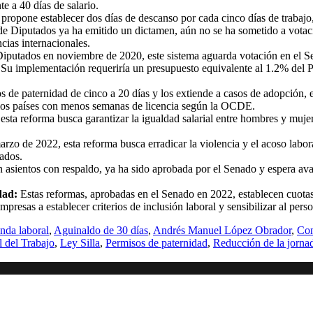
e a 40 días de salario.
propone establecer dos días de descanso por cada cinco días de trabajo,
 Diputados ya ha emitido un dictamen, aún no se ha sometido a votació
cias internacionales.
utados en noviembre de 2020, este sistema aguarda votación en el Sena
. Su implementación requeriría un presupuesto equivalente al 1.2% del P
s de paternidad de cinco a 20 días y los extiende a casos de adopción
e los países con menos semanas de licencia según la OCDE.
ta reforma busca garantizar la igualdad salarial entre hombres y mujer
zo de 2022, esta reforma busca erradicar la violencia y el acoso labor
tados.
 asientos con respaldo, ya ha sido aprobada por el Senado y espera aval
dad:
Estas reformas, aprobadas en el Senado en 2022, establecen cuotas
esas a establecer criterios de inclusión laboral y sensibilizar al perso
nda laboral
,
Aguinaldo de 30 días
,
Andrés Manuel López Obrador
,
Con
 del Trabajo
,
Ley Silla
,
Permisos de paternidad
,
Reducción de la jornad