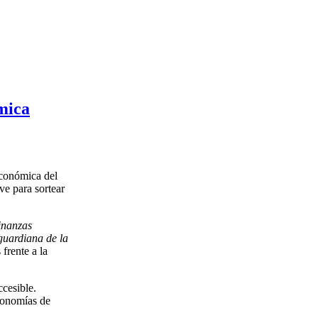
mica
económica del
ve para sortear
finanzas
guardiana de la
frente a la
ccesible.
conomías de