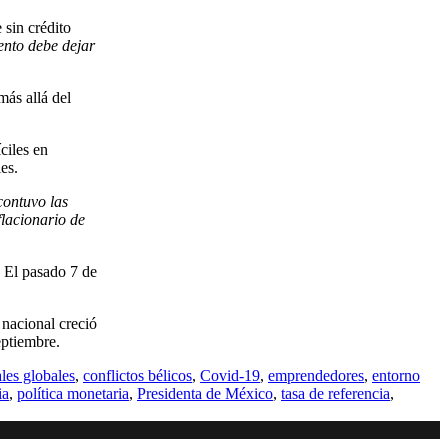
 sin crédito
ento debe dejar
más allá del
ciles en
es.
contuvo las
flacionario de
. El pasado 7 de
 nacional creció
eptiembre.
les globales
,
conflictos bélicos
,
Covid-19
,
emprendedores
,
entorno
ia
,
política monetaria
,
Presidenta de México
,
tasa de referencia
,