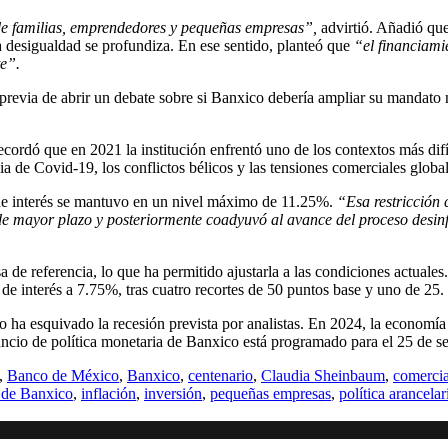
 de familias, emprendedores y pequeñas empresas”,
advirtió. Añadió que
 la desigualdad se profundiza. En ese sentido, planteó que
“el financiami
te”.
 previa de abrir un debate sobre si Banxico debería ampliar su mandato 
cordó que en 2021 la institución enfrentó uno de los contextos más difí
a de Covid-19, los conflictos bélicos y las tensiones comerciales global
de interés se mantuvo en un nivel máximo de 11.25%.
“Esa restricción 
n de mayor plazo y posteriormente coadyuvó al avance del proceso desin
a de referencia, lo que ha permitido ajustarla a las condiciones actuales
de interés a 7.75%, tras cuatro recortes de 50 puntos base y uno de 25.
 ha esquivado la recesión prevista por analistas. En 2024, la economía
cio de política monetaria de Banxico está programado para el 25 de s
,
Banco de México
,
Banxico
,
centenario
,
Claudia Sheinbaum
,
comercia
 de Banxico
,
inflación
,
inversión
,
pequeñas empresas
,
política arancelar