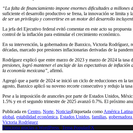
“La falta de financiamiento impone enormes dificultades a millones
suficiente el desarrollo productivo se frena, la innovación se limita y
de ser un privilegio y convertirse en un motor del desarrollo incluyen
La jefa del Ejecutivo federal evitó comentar en este acto su propuesta
control de la inflación para estimular el crecimiento económico.
En su intervención, la gobernadora de Banxico, Victoria Rodríguez, re
décadas, marcado por presiones inflacionarias derivadas de la pandemi
Rodríguez explicó que entre marzo de 2023 y marzo de 2024 la tasa 
presiones, logró mantener el anclaje de las expectativas de inflació
la economía mexicana”,
afirmó.
Agregó que a partir de 2024 se inició un ciclo de reducciones en la tas
agosto, Banxico aplicó su noveno recorte consecutivo y redujo la tasa 
Pese a la imposición de aranceles por parte de Estados Unidos, México
1.5% y en el segundo trimestre de 2025 avanzó 0.7%. El próximo anun
Publicada en
Centro
,
Norte
,
Noticias
Etiquetada como
América Latina
global
,
estabilidad económica
,
Estados Unidos
,
familias
,
gobernadora
Victoria Rodríguez
Funciona gracias a WordPress
|
Tema PopularFX