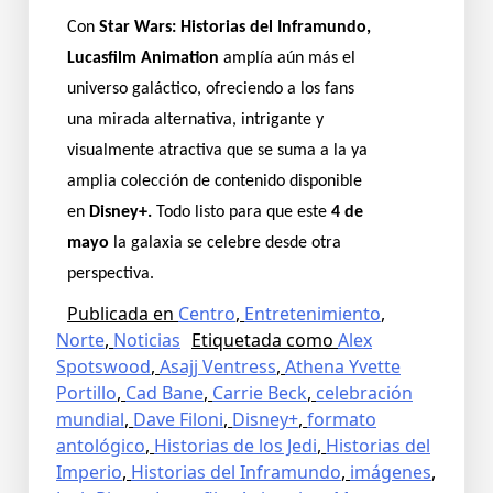
Con
Star Wars: Historias del Inframundo,
Lucasfilm Animation
amplía aún más el
universo galáctico, ofreciendo a los fans
una mirada alternativa, intrigante y
visualmente atractiva que se suma a la ya
amplia colección de contenido disponible
en
Disney+.
Todo listo para que este
4 de
mayo
la galaxia se celebre desde otra
perspectiva.
Publicada en
Centro
,
Entretenimiento
,
Norte
,
Noticias
Etiquetada como
Alex
Spotswood
,
Asajj Ventress
,
Athena Yvette
Portillo
,
Cad Bane
,
Carrie Beck
,
celebración
mundial
,
Dave Filoni
,
Disney+
,
formato
antológico
,
Historias de los Jedi
,
Historias del
Imperio
,
Historias del Inframundo
,
imágenes
,