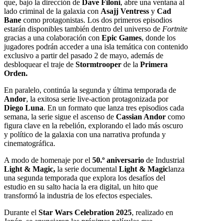
que, bajo la dirección de
Dave Filoni
, abre una ventana al
lado criminal de la galaxia con
Asajj Ventress
y
Cad
Bane
como protagonistas. Los dos primeros episodios
estarán disponibles también dentro del universo de
Fortnite
gracias a una colaboración con
Epic Games
, donde los
jugadores podrán acceder a una isla temática con contenido
exclusivo a partir del pasado 2 de mayo, además de
desbloquear el traje de
Stormtrooper
de la
Primera
Orden.
En paralelo, continúa la segunda y última temporada de
Andor
, la exitosa serie live-action protagonizada por
Diego Luna
. En un formato que lanza tres episodios cada
semana, la serie sigue el ascenso de
Cassian Andor
como
figura clave en la rebelión, explorando el lado más oscuro
y político de la galaxia con una narrativa profunda y
cinematográfica.
A modo de homenaje por el
50.º aniversario
de Industrial
Light & Magic,
la serie documental
Light & Magic
lanza
una segunda temporada que explora los desafíos del
estudio en su salto hacia la era digital, un hito que
transformó la industria de los efectos especiales.
Durante el
Star Wars Celebration 2025
, realizado en