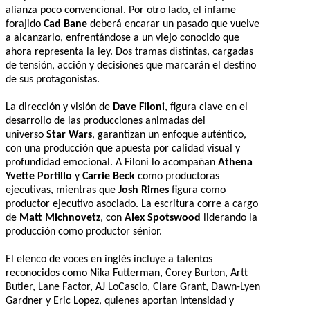
alianza poco convencional. Por otro lado, el infame
forajido
Cad Bane
deberá encarar un pasado que vuelve
a alcanzarlo, enfrentándose a un viejo conocido que
ahora representa la ley. Dos tramas distintas, cargadas
de tensión, acción y decisiones que marcarán el destino
de sus protagonistas.
La dirección y visión de
Dave Filoni
, figura clave en el
desarrollo de las producciones animadas del
universo
Star Wars
, garantizan un enfoque auténtico,
con una producción que apuesta por calidad visual y
profundidad emocional. A Filoni lo acompañan
Athena
Yvette Portillo
y
Carrie Beck
como productoras
ejecutivas, mientras que
Josh Rimes
figura como
productor ejecutivo asociado. La escritura corre a cargo
de
Matt Michnovetz
, con
Alex Spotswood
liderando la
producción como productor sénior.
El elenco de voces en inglés incluye a talentos
reconocidos como Nika Futterman, Corey Burton, Artt
Butler, Lane Factor, AJ LoCascio, Clare Grant, Dawn-Lyen
Gardner y Eric Lopez, quienes aportan intensidad y