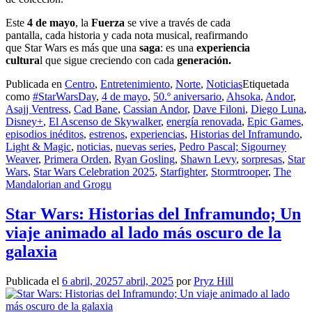
Este
4 de mayo
, la
Fuerza
se vive a través de cada
pantalla, cada historia y cada nota musical, reafirmando
que Star Wars es más que una
saga
: es una
experiencia
cultura
l que sigue creciendo con cada
generación.
Publicada en
Centro
,
Entretenimiento
,
Norte
,
Noticias
Etiquetada
como
#StarWarsDay
,
4 de mayo
,
50.º aniversario
,
Ahsoka
,
Andor
,
Asajj Ventress
,
Cad Bane
,
Cassian Andor
,
Dave Filoni
,
Diego Luna
,
Disney+
,
El Ascenso de Skywalker
,
energía renovada
,
Epic Games
,
episodios inéditos
,
estrenos
,
experiencias
,
Historias del Inframundo
,
Light & Magic
,
noticias
,
nuevas series
,
Pedro Pascal; Sigourney
Weaver
,
Primera Orden
,
Ryan Gosling
,
Shawn Levy
,
sorpresas
,
Star
Wars
,
Star Wars Celebration 2025
,
Starfighter
,
Stormtrooper
,
The
Mandalorian and Grogu
Star Wars: Historias del Inframundo; Un
viaje animado al lado más oscuro de la
galaxia
Publicada el
6 abril, 2025
7 abril, 2025
por
Pryz Hill