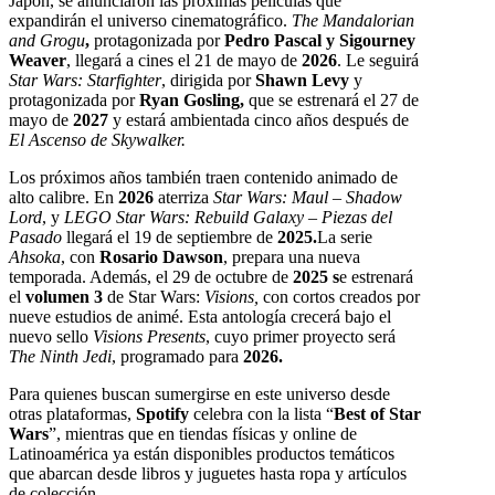
Japón, se anunciaron las próximas películas que
expandirán el universo cinematográfico.
The Mandalorian
and Grogu
,
protagonizada por
Pedro Pascal y Sigourney
Weaver
, llegará a cines el 21 de mayo de
2026
. Le seguirá
Star Wars: Starfighter
, dirigida por
Shawn Levy
y
protagonizada por
Ryan Gosling,
que se estrenará el 27 de
mayo de
2027
y estará ambientada cinco años después de
El Ascenso de Skywalker.
Los próximos años también traen contenido animado de
alto calibre. En
2026
aterriza
Star Wars: Maul – Shadow
Lord
, y
LEGO Star Wars: Rebuild Galaxy
–
Piezas del
Pasado
llegará el 19 de septiembre de
2025.
La serie
Ahsoka
, con
Rosario Dawson
, prepara una nueva
temporada. Además, el 29 de octubre de
2025 s
e estrenará
el
volumen 3
de Star Wars:
Visions,
con cortos creados por
nueve estudios de animé. Esta antología crecerá bajo el
nuevo sello
Visions Presents
, cuyo primer proyecto será
The Ninth Jedi
, programado para
2026.
Para quienes buscan sumergirse en este universo desde
otras plataformas,
Spotify
celebra con la lista “
Best of Star
Wars
”, mientras que en tiendas físicas y online de
Latinoamérica ya están disponibles productos temáticos
que abarcan desde libros y juguetes hasta ropa y artículos
de colección.