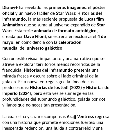
Disney+
ha revelado las primeras
imágenes
, el
póster
oficial
y un nuevo
tráiler
de
Star Wars: Historias del
Inframundo
, la más reciente propuesta de
Lucas film
Animation
que se suma al universo expandido de
Star
Wars
. Esta
serie animada
de
formato antológico
,
creada por
Dave Filoni
, se estrena en exclusiva el
4 de
mayo,
en coincidencia con la
celebración
mundial
del
universo galáctico
.
Con un estilo visual impactante y una narrativa que se
atreve a explorar territorios menos recorridos de la
franquicia,
Historias del Inframundo
presenta una
mirada fresca y oscura sobre el lado criminal de la
galaxia. Esta nueva entrega sigue la línea de sus
predecesoras:
Historias de los Jedi (2022)
y
Historias del
Imperio (2024
), pero esta vez se sumerge en las
profundidades del submundo galáctico, guiada por dos
villanos que no necesitan presentación.
La exasesina y cazarrecompensas
Asajj Ventress
regresa
con una historia que promete emociones fuertes: una
inesperada redención, una huida a contrarreloj y una