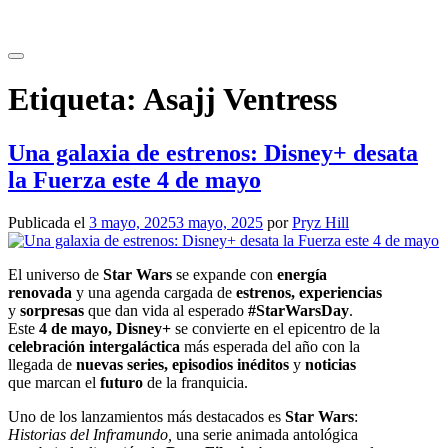
Saltar
al
contenido
Etiqueta:
Asajj Ventress
Una galaxia de estrenos: Disney+ desata
la Fuerza este 4 de mayo
Publicada el
3 mayo, 2025
3 mayo, 2025
por
Pryz Hill
El universo de
Star Wars
se expande con
energía
renovada
y una agenda cargada de
estrenos, experiencias
y
sorpresas
que dan vida al esperado
#StarWarsDay
.
Este
4 de mayo, Disney+
se convierte en el epicentro de la
celebración intergaláctica
más esperada del año con la
llegada de
nuevas series, episodios inéditos
y
noticias
que marcan el
futuro
de la franquicia.
Uno de los lanzamientos más destacados es
Star Wars
:
Historias del Inframundo,
una serie animada antológica