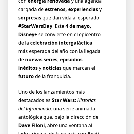
con
energía renovada
y una agenda
cargada de
estrenos, experiencias
y
sorpresas
que dan vida al esperado
#StarWarsDay
. Este
4 de mayo,
Disney+
se convierte en el epicentro
de la
celebración intergaláctica
más esperada del año con la llegada
de
nuevas series, episodios
inéditos
y
noticias
que marcan el
futuro
de la franquicia.
Uno de los lanzamientos más
destacados es
Star Wars
:
Historias
del Inframundo,
una serie animada
antológica que, bajo la dirección de
Dave Filoni
, abre una ventana al
lado criminal de la galaxia con
Asajj