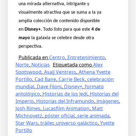
una mirada alternativa, intrigante y
visualmente atractiva que se suma a la ya
amplia colección de contenido disponible
en
Disney+.
Todo listo para que este
4 de
mayo
la galaxia se celebre desde otra
perspectiva.
Publicada en
Centro
,
Entretenimiento
,
Norte
,
Noticias
Etiquetada como
Alex
Spotswood
,
Asajj Ventress
,
Athena Yvette
Portillo
,
Cad Bane
,
Carrie Beck
,
celebración
mundial
,
Dave Filoni
,
Disney+
,
formato
antológico
,
Historias de los Jedi
,
Historias del
Imperio
,
Historias del Inframundo
,
imágenes
,
Josh Rimes
,
Lucasfilm Animation
,
Matt
Michnovetz
,
póster oficial
,
serie animada
,
Star Wars
,
tráiler
,
universo galáctico
,
Yvette
Portillo