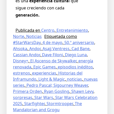
es una
experiencia cultura
l que
sigue creciendo con cada
generación.
Publicada en
Centro
,
Entretenimiento
,
Norte
,
Noticias
Etiquetada como
#StarWarsDay
,
4 de mayo
,
50.º aniversario
,
Ahsoka
,
Andor
,
Asajj Ventress
,
Cad Bane
,
Cassian Andor
,
Dave Filoni
,
Diego Luna
,
Disney+
,
El Ascenso de Skywalker
,
energía
renovada
,
Epic Games
,
episodios inéditos
,
estrenos
,
experiencias
,
Historias del
Inframundo
,
Light & Magic
,
noticias
,
nuevas
series
,
Pedro Pascal; Sigourney Weaver
,
Primera Orden
,
Ryan Gosling
,
Shawn Levy
,
sorpresas
,
Star Wars
,
Star Wars Celebration
2025
,
Starfighter
,
Stormtrooper
,
The
Mandalorian and Grogu