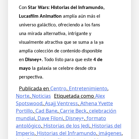
Con
Star Wars: Historias del Inframundo,
Lucasfilm Animation
amplía aún más el
universo galáctico, ofreciendo a los fans
una mirada alternativa, intrigante y
visualmente atractiva que se suma a la ya
amplia colección de contenido disponible
en
Disney+.
Todo listo para que este
4 de
mayo
la galaxia se celebre desde otra
perspectiva.
Publicada en
Centro
,
Entretenimiento
,
Norte
,
Noticias
Etiquetada como
Alex
Spotswood
,
Asajj Ventress
,
Athena Yvette
Portillo
,
Cad Bane
,
Carrie Beck
,
celebración
mundial
,
Dave Filoni
,
Disney+
,
formato
antológico
,
Historias de los Jedi
,
Historias del
Imperio
,
Historias del Inframundo
,
imágenes
,