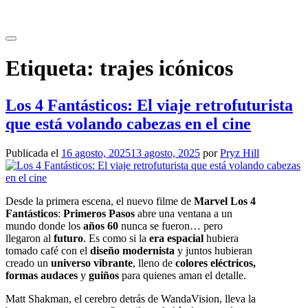
Saltar
al
contenido
Etiqueta:
trajes icónicos
Los 4 Fantásticos: El viaje retrofuturista
que está volando cabezas en el cine
Publicada el
16 agosto, 2025
13 agosto, 2025
por
Pryz Hill
Desde la primera escena, el nuevo filme de
Marvel Los 4
Fantásticos
:
Primeros Pasos
abre una ventana a un
mundo donde los
años 60
nunca se fueron… pero
llegaron al
futuro
. Es como si la
era espacial
hubiera
tomado café con el
diseño modernista
y juntos hubieran
creado un
universo vibrante
, lleno de
colores eléctricos,
formas audaces
y
guiños
para quienes aman el detalle.
Matt Shakman
, el cerebro detrás de
WandaVision,
lleva la