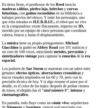
En tierra firme, el penthouse de los
Reed
mezcla
maderas cálidas, piedra laja, helechos
y
curvas
futuristas,
con
guiños escondidos
en su biblioteca a
trabajos previos del elenco. Y entre los personajes, uno
que roba miradas es
H.E.R.B.I.E.,
el robot que no vive
en la computadora: existe físicamente, impreso en
3D,
movido por un equipo de cinco personas que coordinan
cabeza, brazos y hasta el desplazamiento.
La
música
tiene su propio protagonismo:
Michael
Giacchino
la grabó en
Abbey Road
con 101 músicos y
un coro de 100 voces, mezclando
metales, percusión
y
sintetizadores
vintage
para capturar la
emoción
de la
era
espacial.
Los poderes de
Sue Storm
se muestran con un sabor retro
genuino:
efectos ópticos
,
aberraciones cromáticas
y
trucos visuales inspirados en los 60 y 70, pero con la
precisión técnica de hoy. Y si algo resume el amor por el
detalle, es el color de los trajes: después de probar cientos
de tonos, el elegido fue el
“
azul número 9
”,
intenso
y
cinematográfico
.
En pantalla, todo fluye como un
cómic vivo
: arquitectura
de
Niemeyer
y
Saarinen
, ciencia real mezclada con