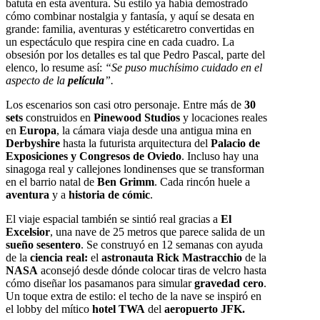
batuta en esta
aventura.
Su estilo ya había demostrado
cómo combinar
nostalgia
y
fantasía
, y aquí se desata en
grande:
familia, aventuras
y
estética
retro convertidas en
un espectáculo que respira cine en cada cuadro. La
obsesión
por los detalles es tal que
Pedro Pascal
, parte del
elenco, lo resume así:
“Se puso muchísimo cuidado en el
aspecto de la
película
”.
Los escenarios son casi otro personaje. Entre más de
30
sets
construidos en
Pinewood Studios
y locaciones reales
en
Europa
, la cámara viaja desde una antigua mina en
Derbyshire
hasta la futurista arquitectura del
Palacio de
Exposiciones y Congresos de Oviedo
. Incluso hay una
sinagoga real y callejones londinenses que se transforman
en el barrio natal de
Ben Grimm
. Cada rincón huele a
aventura
y a
historia de cómic
.
El viaje espacial también se sintió real gracias a
El
Excelsior
, una nave de 25 metros que parece salida de un
sueño sesentero
. Se construyó en 12 semanas con ayuda
de la
ciencia real:
el
astronauta Rick Mastracchio
de la
NASA
aconsejó desde dónde colocar tiras de velcro hasta
cómo diseñar los pasamanos para simular
gravedad cero
.
Un toque extra de estilo: el techo de la nave se inspiró en
el lobby del mítico
hotel TWA
del
aeropuerto JFK.