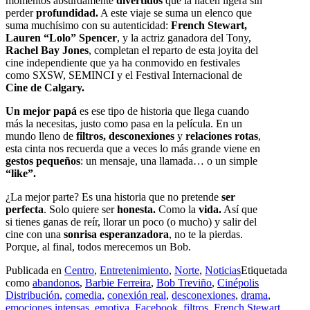
momentos absurdamente
divertidos
que la hacen ligera sin
perder
profundidad.
A este viaje se suma un elenco que
suma muchísimo con su autenticidad:
French Stewart,
Lauren “Lolo” Spencer
, y la actriz ganadora del Tony,
Rachel Bay Jones
, completan el reparto de esta joyita del
cine independiente que ya ha conmovido en festivales
como SXSW, SEMINCI y el Festival Internacional de
Cine de Calgary.
Un mejor papá
es ese tipo de historia que llega cuando
más la necesitas, justo como pasa en la película. En un
mundo lleno de
filtros, desconexiones
y
relaciones rotas
,
esta cinta nos recuerda que a veces lo más grande viene en
gestos pequeños
: un mensaje, una llamada… o un simple
“like”.
¿La mejor parte? Es una historia que no pretende
ser
perfecta
. Solo quiere ser
honesta.
Como la
vida.
Así que
si tienes ganas de reír, llorar un poco (o mucho) y salir del
cine con una
sonrisa esperanzadora
, no te la pierdas.
Porque, al final, todos merecemos un Bob.
Publicada en
Centro
,
Entretenimiento
,
Norte
,
Noticias
Etiquetada
como
abandonos
,
Barbie Ferreira
,
Bob Treviño
,
Cinépolis
Distribución
,
comedia
,
conexión real
,
desconexiones
,
drama
,
emociones intensas
,
emotiva
,
Facebook
,
filtros
,
French Stewart
,