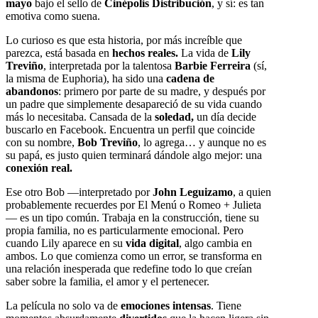
mayo
bajo el sello de
Cinépolis Distribución
, y sí: es tan
emotiva como suena.
Lo curioso es que esta historia, por más increíble que
parezca, está basada en
hechos reales.
La vida de
Lily
Treviño
, interpretada por la talentosa
Barbie Ferreira
(sí,
la misma de Euphoria), ha sido una
cadena de
abandonos
: primero por parte de su madre, y después por
un padre que simplemente desapareció de su vida cuando
más lo necesitaba. Cansada de la
soledad,
un día decide
buscarlo en Facebook. Encuentra un perfil que coincide
con su nombre,
Bob Treviño
, lo agrega… y aunque no es
su papá, es justo quien terminará dándole algo mejor: una
conexión real.
Ese otro Bob —interpretado por
John Leguizamo
, a quien
probablemente recuerdes por El Menú o Romeo + Julieta
— es un tipo común. Trabaja en la construcción, tiene su
propia familia, no es particularmente emocional. Pero
cuando Lily aparece en su
vida digital
, algo cambia en
ambos. Lo que comienza como un error, se transforma en
una relación inesperada que redefine todo lo que creían
saber sobre la familia, el amor y el pertenecer.
La película no solo va de
emociones intensas
. Tiene