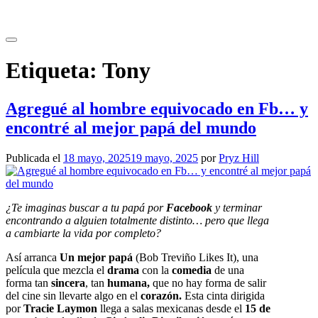
Saltar
al
contenido
Etiqueta:
Tony
Agregué al hombre equivocado en Fb… y
encontré al mejor papá del mundo
Publicada el
18 mayo, 2025
19 mayo, 2025
por
Pryz Hill
¿Te imaginas buscar a tu papá por
Facebook
y terminar
encontrando a alguien totalmente distinto… pero que llega
a cambiarte la vida por completo?
Así arranca
Un mejor papá
(Bob Treviño Likes It), una
película que mezcla el
drama
con la
comedia
de una
forma tan
sincera
, tan
humana,
que no hay forma de salir
del cine sin llevarte algo en el
corazón.
Esta cinta dirigida
por
Tracie Laymon
llega a salas mexicanas desde el
15 de