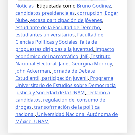
Noticias
Etiquetada como
Bruno Godínez
,
candidatos presidenciales
,
corrupción
,
Edgar
Nube
,
escasa participación de jóvenes
,
estudiante de la Facultad de Derecho
,
estudiantes universitarios
,
Facultad de
Ciencias Políticas y Sociales
,
falta de
propuestas dirigidas a la juventud
,
impacto
económico del narcotráfico
,
INE
,
Instituto
Nacional Electoral
,
Janet Georgina Monroy
,
John Ackerman
,
Jornada de Debate
Estudiantil
,
participación juvenil
,
Programa
Universitario de Estudios sobre Democracia
Justicia y Sociedad de la UNAM
,
reclamo a
candidatos
,
regulación del consumo de
drogas
,
transofrmación de la política
nacional
,
Universidad Nacional Autónoma de
México. UNAM