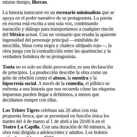
mismo tiempo,
liberan
.
La historia transcurre en un
escenario minimalista
que se
apoya en el poder narrativo de su protagonista. La puesta
en escena está escrita a una sola voz, combinando
narración y diálogo para transportarnos a cualquier rincón
del
México
actual. Con un vestuario que resalta la aparente
ingenuidad del personaje principal —minifalda de
mezclilla, blusa corta negra y chaleco afelpado rojo—, la
obra juega con la contradicción entre las apariencias y la
verdadera fortaleza de su protagonista.
Tonta
no es solo un título provocador, es una declaración
de principios. La producción describe la obra como un
grito de rebelión contra el
abuso,
la
mentira
y la
hipocresía social
. A través de la
comedia,
el público se
enfrenta a una historia que nos recuerda cómo las etiquetas
impuestas pueden llegar a definirnos, a menos que
decidamos romper con ellas.
Los Tristes Tigres
celebran sus 20 años con esta
propuesta fresca, que se presentará en función única los
martes del 4 de marzo al 1 de abril a las 20:00 h en el
Teatro La Capilla
. Con una duración de 60 minutos, la
obra está dirigida a adolescentes y adultos. Los boletos