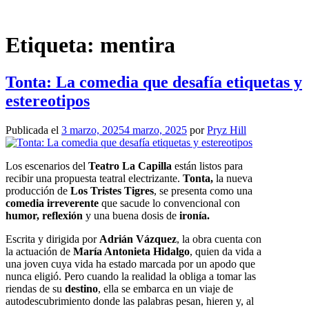
Saltar
al
contenido
Etiqueta:
mentira
Tonta: La comedia que desafía etiquetas y
estereotipos
Publicada el
3 marzo, 2025
4 marzo, 2025
por
Pryz Hill
Los escenarios del
Teatro La Capilla
están listos para
recibir una propuesta teatral electrizante.
Tonta,
la nueva
producción de
Los Tristes Tigres
, se presenta como una
comedia irreverente
que sacude lo convencional con
humor, reflexión
y una buena dosis de
ironía.
Escrita y dirigida por
Adrián Vázquez
, la obra cuenta con
la actuación de
María Antonieta Hidalgo
, quien da vida a
una joven cuya vida ha estado marcada por un apodo que
nunca eligió. Pero cuando la realidad la obliga a tomar las
riendas de su
destino
, ella se embarca en un viaje de
autodescubrimiento donde las palabras pesan, hieren y, al